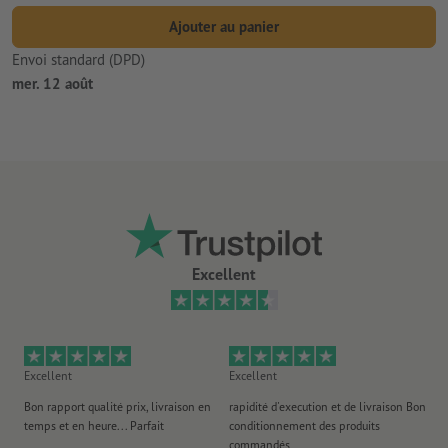
Ajouter au panier
Envoi standard (DPD)
mer. 12 août
Excellent
Excellent
Excellent
Ex
Bon rapport qualité prix, livraison en
rapidité d'execution et de livraison Bon
Au 
temps et en heure... Parfait
conditionnement des produits
po
commandés
ag