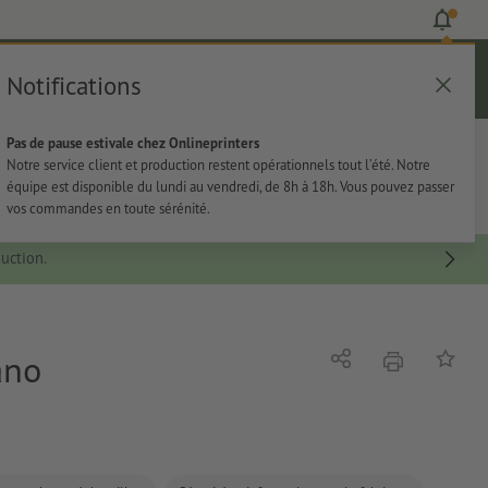
Notifications
Se connecter
Aide
Liste d'articles
Panier
Pas de pause estivale chez Onlineprinters
rie
Papeterie
Autocollants
Notre service client et production restent opérationnels tout l’été. Notre
équipe est disponible du lundi au vendredi, de 8h à 18h. Vous pouvez passer
vos commandes en toute sérénité.
uction.
ano
imprimer
Partager
Ajouter 