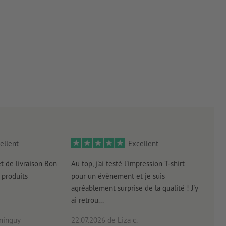
ellent
Excellent
et de livraison Bon
Au top, j'ai testé l'impression T-shirt
l'in
produits
pour un évènement et je suis
intui
agréablement surprise de la qualité ! J'y
réal
ai retrou...
arriv
ninguy
22.07.2026
de Liza c.
16.0