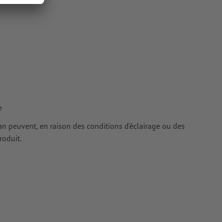
ur les
e
cran peuvent, en raison des conditions d’éclairage ou des
roduit.