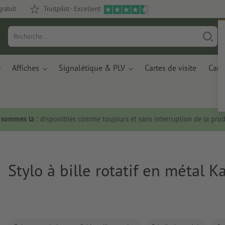
gratuit
Trustpilot - Excellent
Affiches
Signalétique & PLV
Cartes de visite
Carte
s sommes là :
disponibles comme toujours et sans interruption de la prod
Stylo à bille rotatif en métal K