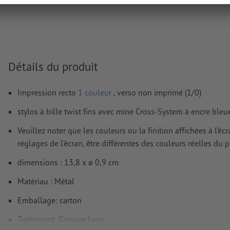
images et modèles JPEG ou TIFF ne conviennent pas
Vous trouverez de plus amples informations et conseils s
données vectorielles
dans notre espace Aide / F.A.Q.
Nous ne vérifions pas les
fautes d'orthographe et de syntaxe
Détails du produit
Comment créer correctement des fichiers d'impression?
Impression recto
1 couleur
, verso non imprimé (1/0)
stylos à bille twist fins avec mine Cross-System à encre bleu
Veuillez noter que les couleurs ou la finition affichées à l’é
réglages de l’écran, être différentes des couleurs réelles du p
dimensions : 13,8 x ø 0,9 cm
Matériau : Métal
Emballage: carton
Traitement: Gravure laser