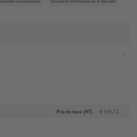
mmander un échantillon
Sécurité et informations sur le fabricant
Prix de base (HT)
€
145,72