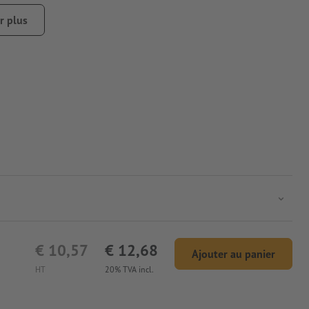
r plus
€ 10,57
€ 12,68
Ajouter au panier
HT
20% TVA incl.