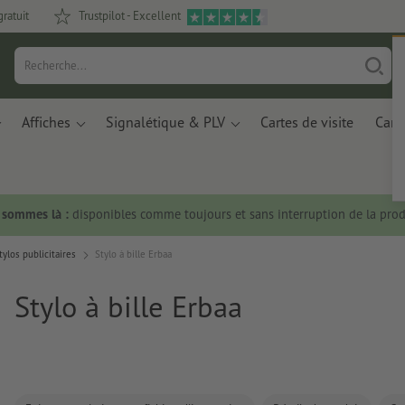
gratuit
Trustpilot - Excellent
Affiches
Signalétique & PLV
Cartes de visite
Carte
s sommes là :
disponibles comme toujours et sans interruption de la prod
tylos publicitaires
Stylo à bille Erbaa
Stylo à bille Erbaa