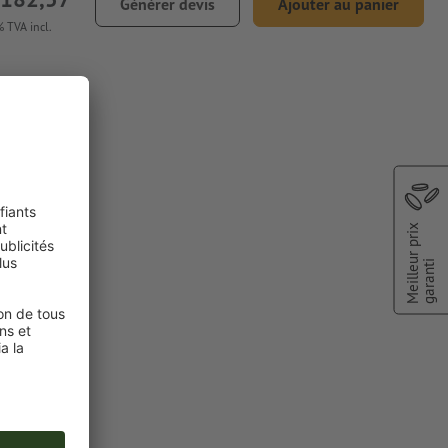
Générer devis
Ajouter au panier
 TVA incl.
 Stylo à
Meilleur prix
garanti
cteurs ; les
 comme
l’espace
Pantone 286