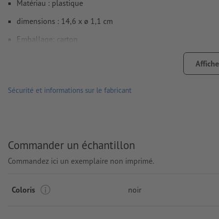
Matériau : plastique
dimensions : 14,6 x ø 1,1 cm
Emballage: carton
Traitement: Tampographie
Affiche
Emplacement de marquage: centré sur le corps
Sécurité et informations sur le fabricant
Commander un échantillon
Commandez ici un exemplaire non imprimé.
Coloris
noir