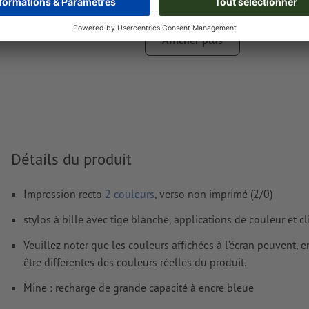
Les couleurs métalliques et fluo ne sont pas possibles.
Afficher plus
Les couleurs d’impression or (Pantone 871 C) et argent (
sont disponibles. Veuillez indiquer pour cela la couleur a
(or) ou « silver » (argent) dans vos données d'impression
en cas de
couleur blanche
, le support peut transparaître 
imprimé
Vous trouverez de plus amples informations et conseils s
Détails du produit
données vectorielles
dans notre espace Aide / F.A.Q.
taille d’écriture 6 points min (2,12 mm)
Impression recto
2 couleurs
, verso non imprimé (2/0)
Nous ne vérifions pas les
fautes d'orthographe et de syntaxe
stylos à bille avec tige blanche, applications de couleur et cl
Veuillez noter que les couleurs affichées à l’écran peuvent, e
Comment créer correctement des fichiers d'impression?
être différentes des couleurs réelles du produit.
Mine : recharge de grande capacité à encre bleue