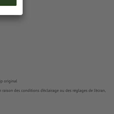
Pantone 877 C)
plat « gold »
une fois
ur les
ip original
n raison des conditions d’éclairage ou des réglages de l’écran,