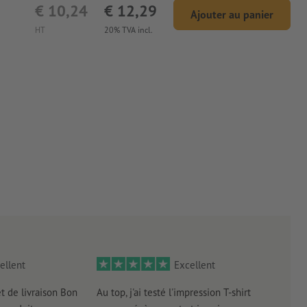
€ 10,24
€ 12,29
Ajouter au panier
HT
20% TVA incl.
ellent
Excellent
et de livraison Bon
Au top, j'ai testé l'impression T-shirt
l'in