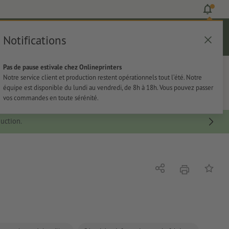
Notifications
Se connecter
Aide
Liste d'articles
Panier
Pas de pause estivale chez Onlineprinters
rie
Papeterie
Autocollants
Notre service client et production restent opérationnels tout l’été. Notre
équipe est disponible du lundi au vendredi, de 8h à 18h. Vous pouvez passer
vos commandes en toute sérénité.
uction.
imprimer
Partager
Ajouter 