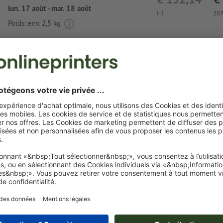
lun. 17 août - mar. 18 août
HT
20%
Poids: env.
2,5 kg
Exigences relatives aux fichiers d'impression
bille Erbaa
Format de données
(incl. 0 mm fond perdu) : 4,5 x 0,6 cm
Le PDF « prêt à l’impression » ne peut contenir que des ve
images et modèles JPEG ou TIFF ne conviennent pas
Une ou deux
couleurs spéciales
peuvent être sélectionnées
couleurs de motif.
Nommez les champs de couleurs avec la couleur cible de 
couleur Pantone FORMULA GUIDE Solid Coated (p. ex. « 
C »).