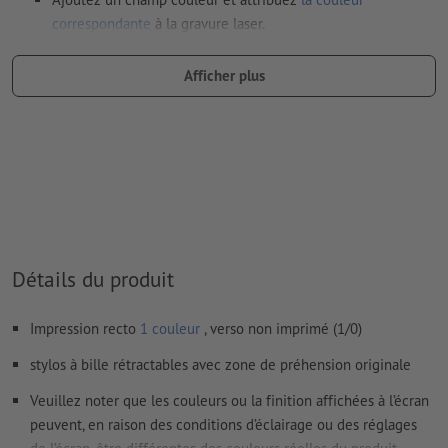
correspondante
à la gravure laser.
dénomination du champ couleur : „Laser“
Afficher plus
type de couleur : couleur à plat
valeur de couleur : à définir librement
Remarque : cette « couleur » sert uniquement à des fins de
production, il ne s’agit pas d’une gravure en couleur
Le PDF « prêt à l’impression » ne peut contenir que des
vecteurs ; les images et modèles JPEG ou TIFF ne
conviennent pas
Détails du produit
Vous trouverez de plus amples informations et conseils sur
Impression recto
1 couleur
, verso non imprimé (1/0)
les
données vectorielles
dans notre espace Aide / F.A.Q.
stylos à bille rétractables avec zone de préhension originale
Nous ne vérifions pas les
fautes d'orthographe et de syntaxe
Veuillez noter que les couleurs ou la finition affichées à l’écran
Comment créer correctement des fichiers d'impression?
peuvent, en raison des conditions d’éclairage ou des réglages