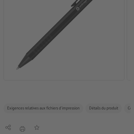
Exigences relatives aux fichiers d'impression
Détails du produit
Com
Partager
Ajouter à liste d'article
imprimer