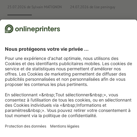
25.07.2026
de Sylvain MATIGNON
24.07.2026
de lise peninguy
22
Nous utilisons Trustpilot comme prestataire indépendant pour collecter des
évaluations. Vous trouverez
ici
les mesures prises par Trustpilot pour garantir
l'authenticité des évaluations.
Page d'accueil
Articles publicitaires
Bureau
Stylos, crayons et marqueurs
Stylos à bille en métal
Stylo à bille en métal Maputo
Abonnez-vous à notre newsletter et profitez d'une remise de
15 %
À propos de nous