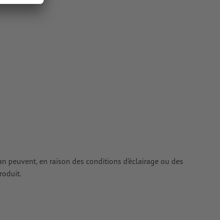
ur les
cran peuvent, en raison des conditions d’éclairage ou des
roduit.