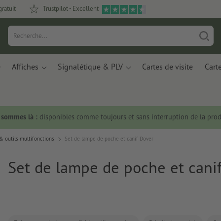
gratuit
Trustpilot - Excellent
Affiches
Signalétique & PLV
Cartes de visite
Carte
s sommes là :
disponibles comme toujours et sans interruption de la prod
 outils multifonctions
Set de lampe de poche et canif Dover
Set de lampe de poche et cani