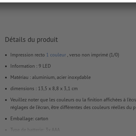
images et modèles JPEG ou TIFF ne conviennent pas
Vous trouverez de plus amples informations et conseils s
données vectorielles
dans notre espace Aide / F.A.Q.
Nous ne vérifions pas les
fautes d'orthographe et de syntaxe
Détails du produit
Comment créer correctement des fichiers d'impression?
Impression recto
1 couleur
, verso non imprimé (1/0)
Information : 9 LED
Matériau : aluminium, acier inoxydable
dimensions : 13,5 x 8,8 x 3,1 cm
Veuillez noter que les couleurs ou la finition affichées à l’é
réglages de l’écran, être différentes des couleurs réelles du p
Emballage: carton
Type de batterie: 3x AAA