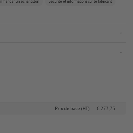
mmander un échantillon
Sécurité et informations sur le fabricant
Prix de base (HT)
€
273,73