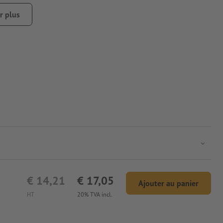
r plus
aille
€ 14,21
€ 17,05
Ajouter au panier
HT
20% TVA incl.