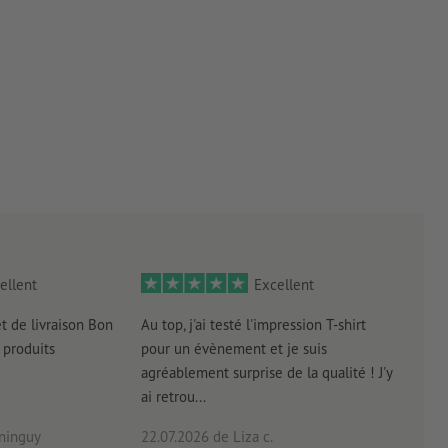
ellent
Excellent
et de livraison Bon
Au top, j'ai testé l'impression T-shirt
l'in
produits
pour un évènement et je suis
intui
agréablement surprise de la qualité ! J'y
réal
ai retrou...
arriv
ninguy
22.07.2026
de Liza c.
16.0