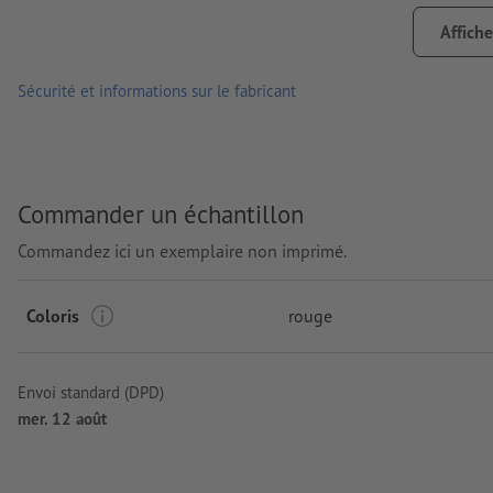
Traitement: Gravure laser
Affiche
emplacement de la gravure: sur les deux produits en même t
Sécurité et informations sur le fabricant
Commander un échantillon
Commandez ici un exemplaire non imprimé.
Coloris
rouge
Envoi standard (DPD)
mer. 12 août