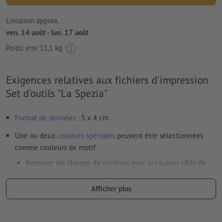
Livraison approx. :
ven. 14 août - lun. 17 août
Poids: env.
11,1 kg
Exigences relatives aux fichiers d'impression
Set d'outils "La Spezia"
Format de données
: 5 x 4 cm
Une ou deux
couleurs spéciales
peuvent être sélectionnées
comme couleurs de motif.
Nommez les champs de couleurs avec la couleur cible de
l’espace couleur Pantone FORMULA GUIDE Solid Coated (p.
ex. « Pantone 286 C »).
Afficher plus
Les couleurs métalliques et fluo ne sont pas possibles.