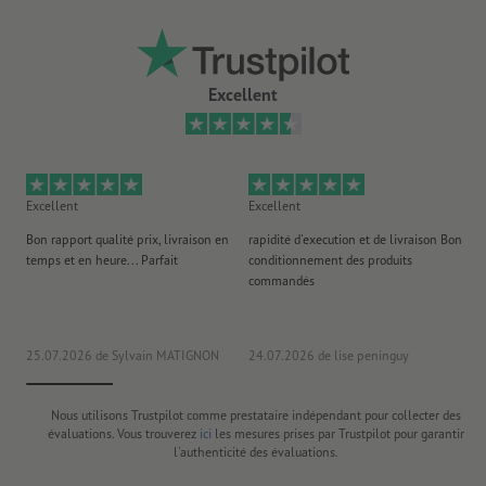
Excellent
Excellent
Excellent
Ex
Bon rapport qualité prix, livraison en
rapidité d'execution et de livraison Bon
Au 
temps et en heure... Parfait
conditionnement des produits
po
commandés
ag
J'y
25.07.2026
de Sylvain MATIGNON
24.07.2026
de lise peninguy
22
Nous utilisons Trustpilot comme prestataire indépendant pour collecter des
évaluations. Vous trouverez
ici
les mesures prises par Trustpilot pour garantir
l'authenticité des évaluations.