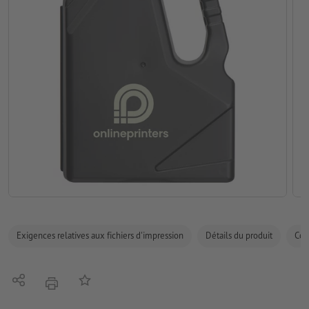
Exigences relatives aux fichiers d'impression
Détails du produit
Com
Partager
Ajouter à liste d'article
imprimer