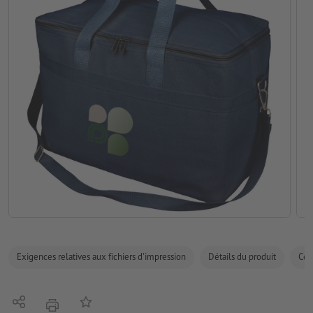
Exigences relatives aux fichiers d'impression
Détails du produit
Com
Partager
Ajouter à liste d'article
imprimer