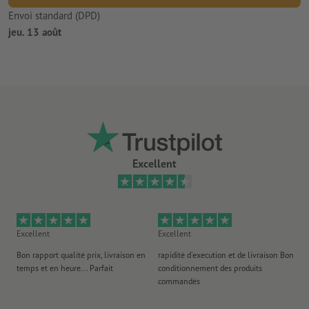
Envoi standard (DPD)
jeu. 13 août
Excellent
Excellent
Excellent
Ex
Bon rapport qualité prix, livraison en
rapidité d'execution et de livraison Bon
Au 
temps et en heure... Parfait
conditionnement des produits
po
commandés
ag
J'y