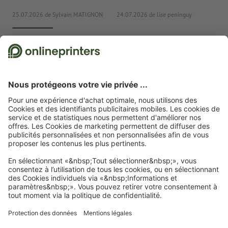
25.07.2026
de Sylvain MATIGNON
24.07.2026
de lise peninguy
22
Nous utilisons Trustpilot comme prestataire indépendant pour collecter des
évaluations. Vous trouverez
ici
les mesures prises par Trustpilot pour garantir
l'authenticité des évaluations.
Page d'accueil
Articles publicitaires
Sacs
Sacs isothermes
Sac isotherme
en polycoton recyclé Luz
Abonnez-vous à notre newsletter et profitez d'une remise de
15 %
À propos de nous