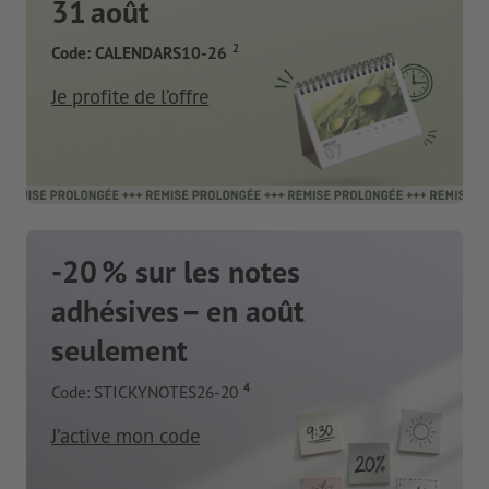
31 août
2
Code: CALENDARS10-26
Je profite de l’offre
-20 % sur les notes
adhésives – en août
seulement
4
Code: STICKYNOTES26-20
J’active mon code