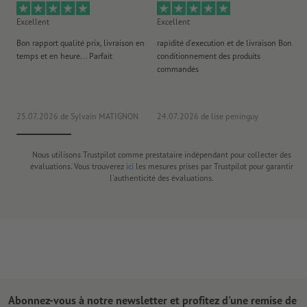
Excellent
Excellent
Ex
Bon rapport qualité prix, livraison en
rapidité d'execution et de livraison Bon
Au 
temps et en heure... Parfait
conditionnement des produits
po
commandés
ag
J'y
25.07.2026
de Sylvain MATIGNON
24.07.2026
de lise peninguy
22
Nous utilisons Trustpilot comme prestataire indépendant pour collecter des
évaluations. Vous trouverez
ici
les mesures prises par Trustpilot pour garantir
l'authenticité des évaluations.
Abonnez-vous à notre newsletter et profitez d'une remise de