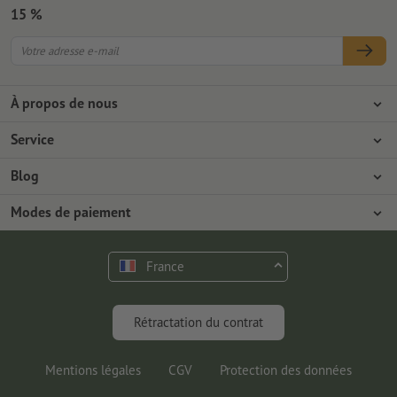
15 %
À propos de nous
L'entreprise
Service
Presse
Modes de paiement
Blog
Emplois & carrière
Expédition
Tutoriels Photoshop
Modes de paiement
Protection de l'environnement
Réclamation
Tutoriels InDesign
Virement
Contact
France
Programme Premium
Outils & Fonts gratuits
FAQ
Marketing & Insights
Rétractation du contrat
Mentions légales
CGV
Protection des données