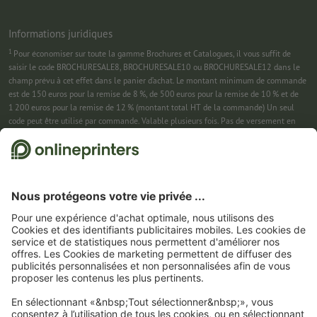
Informations juridiques
1
Pour économiser sur toute la gamme Brochures et Catalogues, il vous suffit de
saisir le code BROCHURESALE8, BROCHURESALE10 ou BROCHURESALE12 dans le
champ prévu à cet effet dans le panier d’achat. Le montant minimum de commande
est de 150 euros pour la remise de 8 %, de 500 euros pour la remise de 10 % et de
1 200 euros pour la remise de 12 % (montant total HT de la commande) Un seul
code peut être utilisé par commande. Valable plusieurs fois. Pas de versement en
espèces. Non cumulable avec d’autres offres. Cette offre est valable jusqu’au
31/08/2026 inclus.
2
Pour économiser sur une sélection de produits, il vous suffit de saisir le code
CALENDARS10-26 dans le champ prévu à cet effet dans le panier d’achat. Pas de
montant minimum pour la commande. Valable plusieurs fois. Pas de versement en
espèces. Non cumulable avec d’autres offres. Cette offre est valable jusqu’au
31/08/2026 inclus.
3
Dans un premier temps, nous vous enverrons un e-mail contenant un lien de
confirmation de votre inscription à la newsletter. Ce n’est qu’après avoir cliqué
dessus que vous recevrez votre code de remise et notre newsletter. Vous pouvez bien
entendu vous désinscrire à tout moment. Montant maximal de la remise : 150 € sur
le montant de la commande (HT). Valable une seule fois. Pas de montant minimum
pour la commande. Pas de versement en espèces. Offre non cumulable avec d’autres