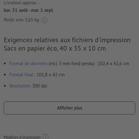
Livraison approx. :
lun. 31 août - mar. 1 sept.
Poids: env.
3,65 kg
Exigences relatives aux fichiers d'impression
Sacs en papier éco, 40 x 35 x 10 cm
Format de données
(incl. 3 mm fond perdu) : 102,4 x 42,6 cm
Format
final
: 101,8 x 42 cm
Résolution:
300 dpi
Prévoir 3 mm
de fond perdu
, placer les informations
importantes à une distance de min. 5 mm du format final
Afficher plus
Les polices de caractères
doivent être incorporées ou les textes
doivent être vectorisés
Mode couleur :
CMJN, FOGRA51 (PSO Coated v3)
Modèles d'impression