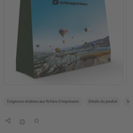
Exigences relatives aux fichiers d'impression
Détails du produit
Sécu
Partager
Ajouter à liste d'article
imprimer