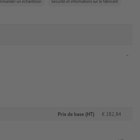
mmander un échantillon
Sécurité et informations sur le fabricant
Prix de base (HT)
€
282,84