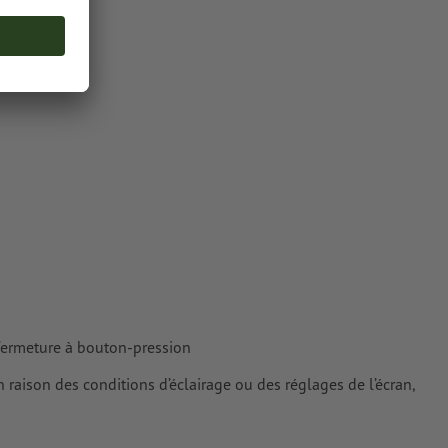
cteurs ; les
ur les
fermeture à bouton-pression
n raison des conditions d’éclairage ou des réglages de l’écran,