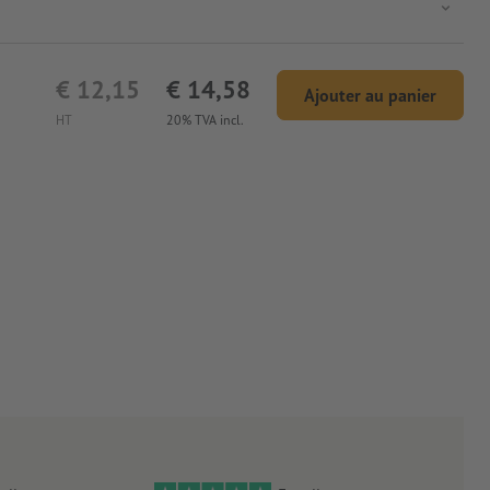
€ 12,15
€ 14,58
Ajouter au panier
HT
20% TVA incl.