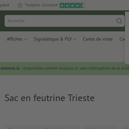
gratuit
Trustpilot - Excellent
Affiches
Signalétique & PLV
Cartes de visite
Carte
s sommes là :
disponibles comme toujours et sans interruption de la prod
Sac en feutrine Trieste