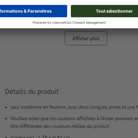
imprimé
Le PDF « prêt à l’impression » ne peut contenir que des ve
images et modèles JPEG ou TIFF ne conviennent pas
Vous trouverez de plus amples informations et conseils s
Afficher plus
données vectorielles
dans notre espace Aide / F.A.Q.
Nous ne vérifions pas les
fautes d'orthographe et de syntaxe
Comment créer correctement des fichiers d'impression?
Détails du produit
sacs modernes en feutrine, avec deux longues anses et une 
Veuillez noter que les couleurs affichées à l’écran peuvent, e
être différentes des couleurs réelles du produit.
dimensions : L 38 x H 41 cm