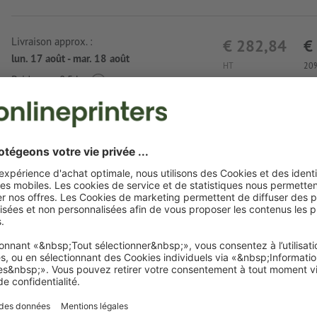
Livraison approx. :
€ 282,84
€
lun. 17 août - mar. 18 août
HT
20%
Poids: env.
8,5 kg
Exigences relatives aux fichiers d'impressio
feutrine Trieste
Format de données
: 15 x 5 cm
Particularités lors de la création des données d'impression :
le produit peut être imprimé avec une
couleur spéciale
(c
Pantone FORMULA GUIDE Uncoated, sauf couleurs métalli
en cas de
couleur blanche
, le support peut transparaître 