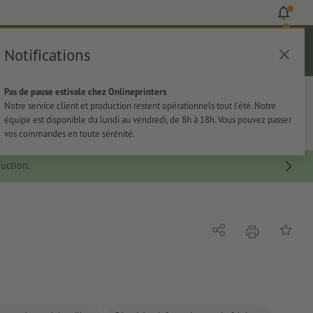
Notifications
Se connecter
Aide
Liste d'articles
Panier
Pas de pause estivale chez Onlineprinters
rie
Papeterie
Autocollants
Notre service client et production restent opérationnels tout l’été. Notre
équipe est disponible du lundi au vendredi, de 8h à 18h. Vous pouvez passer
vos commandes en toute sérénité.
uction.
imprimer
Partager
Ajouter 