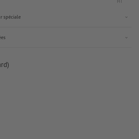
HT
ur spéciale
ées
rd)