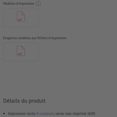
doivent être vectorisés
Modèles d'impression
Mode couleur :
CMJN, FOGRA51 (PSO Coated v3) pour les
papiers couchés, FOGRA52 (PSO Uncoated v3 FOGRA52) pour
les papiers non couchés
Nous ne vérifions pas les
fautes d'orthographe et de syntaxe
Exigences relatives aux fichiers d'impression
Nous ne vérifions pas les
réglages de surimpression
Les
commentaires
sont supprimés et ne seront ainsi pas
imprimés
Le contenu des
champs de formulaire
sera imprimé
Comment créer correctement des fichiers d'impression?
Détails du produit
Impression recto
4 couleurs
, verso non imprimé (4/0)