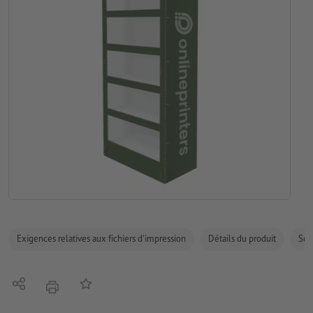
Exigences relatives aux fichiers d'impression
Détails du produit
Sécu
Partager
Ajouter à liste d'article
imprimer