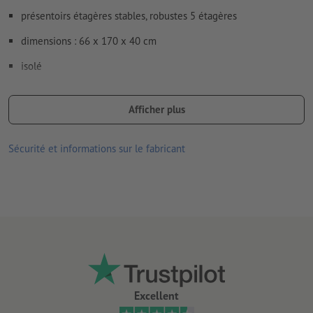
présentoirs étagères stables, robustes 5 étagères
dimensions : 66 x 170 x 40 cm
isolé
distance entre les étagères 27 cm
Afficher plus
plaque frontale facile à échanger pour varier les messages
plaques de carton Re-board® :
Sécurité et informations sur le fabricant
particulièrement stable
100 % recyclable
surface blanche
faible poids
montage facile
autres variantes disponibles en option :
Excellent
présentoir de produits au sol, modèles large ou profond