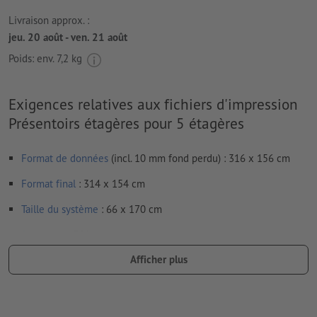
Livraison approx. :
jeu. 20 août - ven. 21 août
Poids: env.
7,2 kg
Exigences relatives aux fichiers d'impression
Présentoirs étagères pour 5 étagères
Format de données
(incl. 10 mm fond perdu) : 316 x 156 cm
Format
final
: 314 x 154 cm
Taille du système
: 66 x 170 cm
Résolution:
300 dpi
Afficher plus
Prévoir 10 mm
de fond perdu
, placer les informations
importantes à une distance de min. 3 mm du format final
Les polices de caractères
doivent être incorporées ou les textes