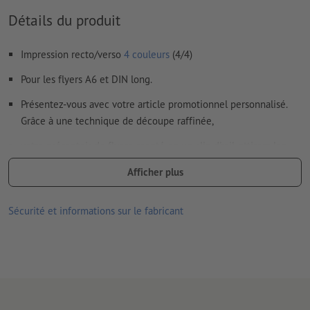
Détails du produit
Impression recto/verso
4 couleurs
(4/4)
Pour les flyers A6 et DIN long.
Présentez-vous avec votre article promotionnel personnalisé.
Grâce à une technique de découpe raffinée,
votre présentoir de flyers, monté en un clin d'œil, attirera les
regards dans votre point de vente.
Afficher plus
Notre conseil :
le cellophanage double face offre une stabilité
optimale
Sécurité et informations sur le fabricant
livré découpé/rainuré et à plat