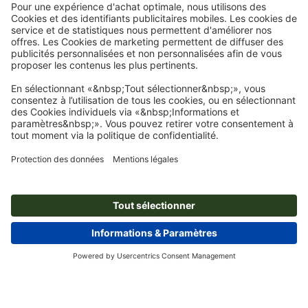
Page d'accueil
Flyers
Présentoir de flyers
Présentoirs de flyers, A6
Abonnez-vous à notre newsletter et profitez d'une remise de
15 %
À propos de nous
L'entreprise
Service
Presse
Modes de paiement
Blog
Emplois & carrière
Expédition
Tutoriels Photoshop
Modes de paiement
Protection de l'environnement
Réclamation
Tutoriels InDesign
Virement
Contact
France
Programme Premium
Outils & Fonts gratuits