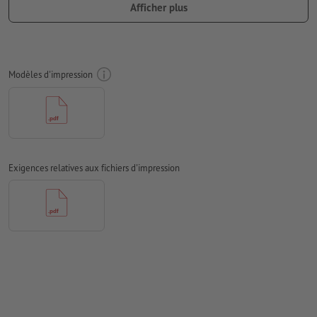
Afficher plus
Les polices de caractères
doivent être incorporées ou les textes
doivent être vectorisés
Mode couleur :
CMJN, FOGRA51 (PSO Coated v3) pour les
Modèles d'impression
papiers couchés, FOGRA52 (PSO Uncoated v3 FOGRA52) pour
les papiers non couchés
Nous ne vérifions pas les
fautes d'orthographe et de syntaxe
Nous ne vérifions pas les
réglages de surimpression
Exigences relatives aux fichiers d'impression
Les
commentaires
sont supprimés et ne seront ainsi pas
imprimés
Le contenu des
champs de formulaire
sera imprimé
Comment créer correctement des fichiers d'impression?