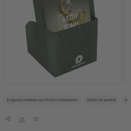
Exigences relatives aux fichiers d'impression
Détails du produit
Sécu
Partager
Ajouter à liste d'article
imprimer