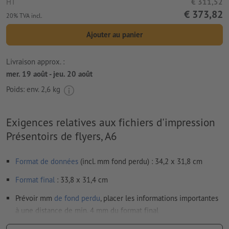
HT
€ 311,52
€ 373,82
20% TVA incl.
Ajouter au panier
Livraison approx. :
mer. 19 août - jeu. 20 août
Poids: env.
2,6 kg
Exigences relatives aux fichiers d'impression
Présentoirs de flyers, A6
Format de données
(incl. mm fond perdu) : 34,2 x 31,8 cm
Format
final
: 33,8 x 31,4 cm
Prévoir mm
de fond perdu
, placer les informations importantes
à une distance de min. 4 mm du format final
Résolution:
150 dpi