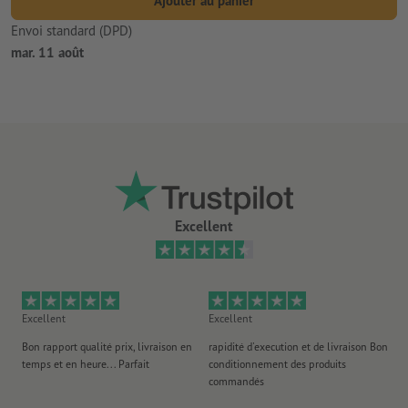
Ajouter au panier
Envoi standard (DPD)
mar. 11 août
Excellent
Excellent
Excellent
Ex
Bon rapport qualité prix, livraison en
rapidité d'execution et de livraison Bon
Au 
temps et en heure... Parfait
conditionnement des produits
po
commandés
ag
J'y