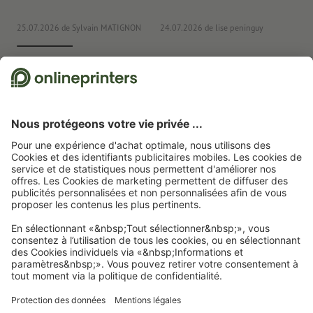
25.07.2026
de Sylvain MATIGNON
24.07.2026
de lise peninguy
22
Nous utilisons Trustpilot comme prestataire indépendant pour collecter des
évaluations. Vous trouverez
ici
les mesures prises par Trustpilot pour garantir
l'authenticité des évaluations.
Page d'accueil
Articles publicitaires
Loisirs & plein air
Porte-clés
Porte-
clés Rio Claro
Abonnez-vous à notre newsletter et profitez d'une remise de
15 %
À propos de nous