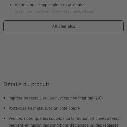
Ajoutez un champ couleur et attribuez
la couleur correspondante
à la gravure laser.
dénomination du champ couleur : „Laser“
Afficher plus
type de couleur : couleur à plat
valeur de couleur : à définir librement
Remarque : cette « couleur » sert uniquement à des fins de
production, il ne s’agit pas d’une gravure en couleur
Le PDF « prêt à l’impression » ne peut contenir que des
vecteurs ; les images et modèles JPEG ou TIFF ne
conviennent pas
Détails du produit
Vous trouverez de plus amples informations et conseils sur
Impression recto
1 couleur
, verso non imprimé (1/0)
les
données vectorielles
dans notre espace Aide / F.A.Q.
Porte-clés en métal avec un côté coloré
Nous ne vérifions pas les
fautes d'orthographe et de syntaxe
Veuillez noter que les couleurs ou la finition affichées à l’écran
Comment créer correctement des fichiers d'impression?
peuvent, en raison des conditions d’éclairage ou des réglages