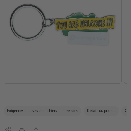
Exigences relatives aux fichiers d'impression
Détails du produit
Com
Partager
Ajouter à liste d'article
imprimer