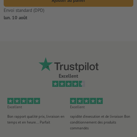
Ajouter au panier
Envoi standard (DPD)
lun. 10 août
Excellent
Excellent
Excellent
Ex
Bon rapport qualité prix, livraison en
rapidité d'execution et de livraison Bon
Au 
temps et en heure... Parfait
conditionnement des produits
po
commandés
ag
J'y