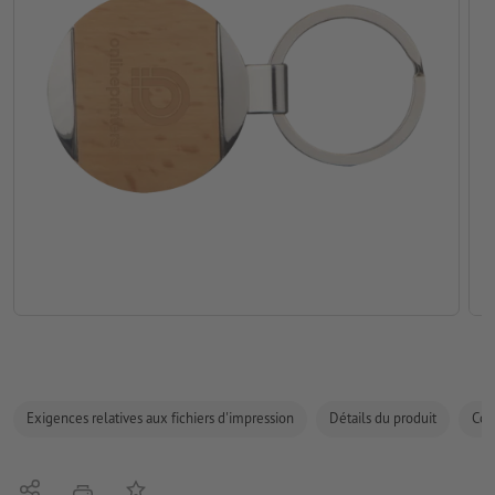
Exigences relatives aux fichiers d'impression
Détails du produit
Com
Partager
Ajouter à liste d'article
imprimer