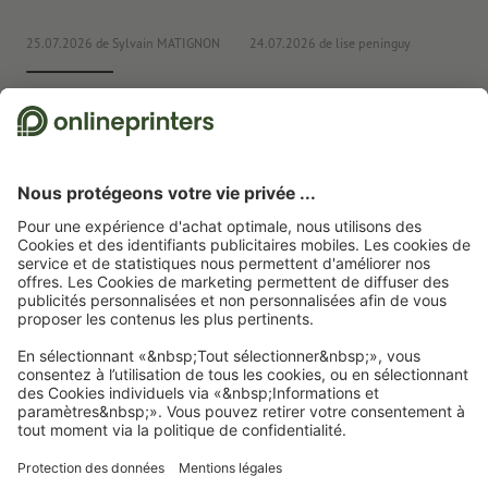
25.07.2026
de Sylvain MATIGNON
24.07.2026
de lise peninguy
22
Nous utilisons Trustpilot comme prestataire indépendant pour collecter des
évaluations. Vous trouverez
ici
les mesures prises par Trustpilot pour garantir
l'authenticité des évaluations.
Page d'accueil
Articles publicitaires
Loisirs & plein air
Porte-clés
Porte-
clés Langhaus
Abonnez-vous à notre newsletter et profitez d'une remise de
15 %
À propos de nous