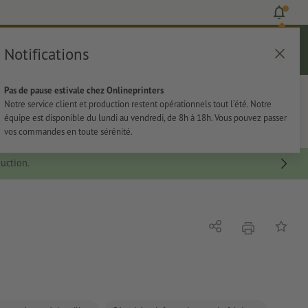
Notifications
Se connecter
Aide
Liste d'articles
Panier
Pas de pause estivale chez Onlineprinters
rie
Papeterie
Autocollants
Notre service client et production restent opérationnels tout l’été. Notre
équipe est disponible du lundi au vendredi, de 8h à 18h. Vous pouvez passer
vos commandes en toute sérénité.
uction.
imprimer
Partager
Ajouter 