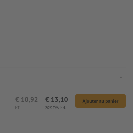
€ 10,92
€ 13,10
Ajouter au panier
HT
20% TVA incl.