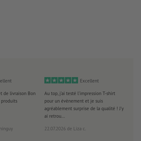
ellent
Excellent
et de livraison Bon
Au top, j'ai testé l'impression T-shirt
l'in
produits
pour un évènement et je suis
intui
agréablement surprise de la qualité ! J'y
réal
ai retrou...
arriv
ninguy
22.07.2026
de Liza c.
16.0