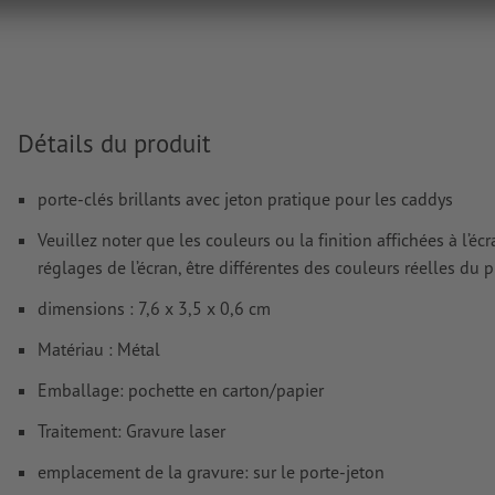
images et modèles JPEG ou TIFF ne conviennent pas
Vous trouverez de plus amples informations et conseils s
données vectorielles
dans notre espace Aide / F.A.Q.
Nous ne vérifions pas les
fautes d'orthographe et de syntaxe
Détails du produit
Comment créer correctement des fichiers d'impression?
porte-clés brillants avec jeton pratique pour les caddys
Veuillez noter que les couleurs ou la finition affichées à l’é
réglages de l’écran, être différentes des couleurs réelles du p
dimensions : 7,6 x 3,5 x 0,6 cm
Matériau : Métal
Emballage: pochette en carton/papier
Traitement: Gravure laser
emplacement de la gravure: sur le porte-jeton