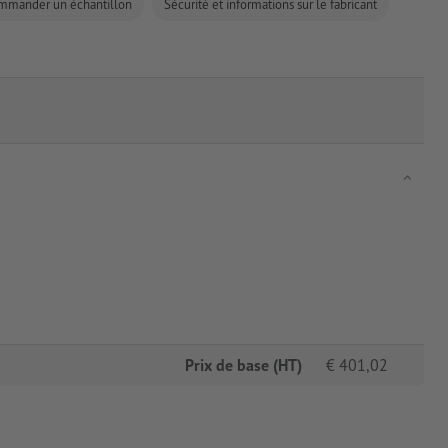
mmander un échantillon
Sécurité et informations sur le fabricant
Prix de base (HT)
€
401,02