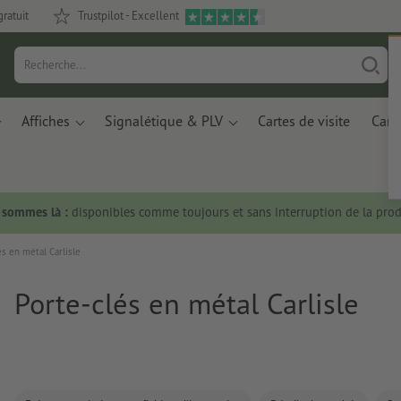
gratuit
Trustpilot - Excellent
Affiches
Signalétique & PLV
Cartes de visite
Carte
s sommes là :
disponibles comme toujours et sans interruption de la prod
és en métal Carlisle
Porte-clés en métal Carlisle