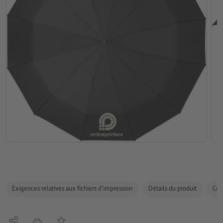
Exigences relatives aux fichiers d'impression
Détails du produit
Com
Partager
Ajouter à liste d'article
imprimer