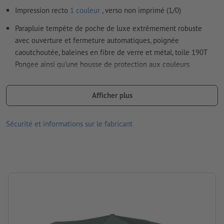
Impression recto
1 couleur
, verso non imprimé (1/0)
Comment créer correctement des fichiers d'impression?
Parapluie tempête de poche de luxe extrêmement robuste
avec ouverture et fermeture automatiques, poignée
caoutchoutée, baleines en fibre de verre et métal, toile 190T
Pongee ainsi qu'une housse de protection aux couleurs
assorties
Résistant aux tempêtes jusqu'à une vitesse de vent de 180 kmh
Afficher plus
Veuillez noter que les couleurs affichées à l’écran peuvent, en
Sécurité et informations sur le fabricant
raison des conditions d’éclairage ou des réglages de l’écran, être
différentes des couleurs réelles du produit.
Matériau : Métal, pongee
dimensions : 65 x ø 103 cm
Emballage: étui
Traitement: Sérigraphie