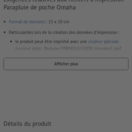
Parapluie de poche Omaha
Format de données
: 15 x 10 cm
Particularités lors de la création des données d'impression :
le produit peut être imprimé avec une
couleur spéciale
(couleur aplat : Pantone FORMULA GUIDE Uncoated, sauf
couleurs métalliques et fluo)
Afficher plus
en cas de
couleur blanche
, le support peut transparaître une
fois imprimé
Le PDF « prêt à l’impression » ne peut contenir que des
vecteurs ; les images et modèles JPEG ou TIFF ne
conviennent pas
Vous trouverez de plus amples informations et conseils sur
les
données vectorielles
dans notre espace Aide / F.A.Q.
Détails du produit
Nous ne vérifions pas les
fautes d'orthographe et de syntaxe