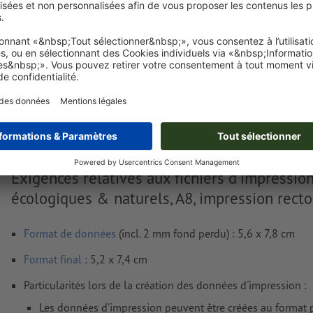
Livraison approx. :
€ 17,31
lun. 17 août - mar. 18 août
HT
2
Poids: env.
96 g
Exigences relatives aux fichiers d'impressio
écologiques & naturels, A8, impression recto
Format de données
(incl. 2 mm fond perdu) : 5,6 x 7,8 cm
Format
final
: 5,2 x 7,4 cm
Particularités lors de la création des données d'impression :
Les données d’impression peuvent être créées au format p