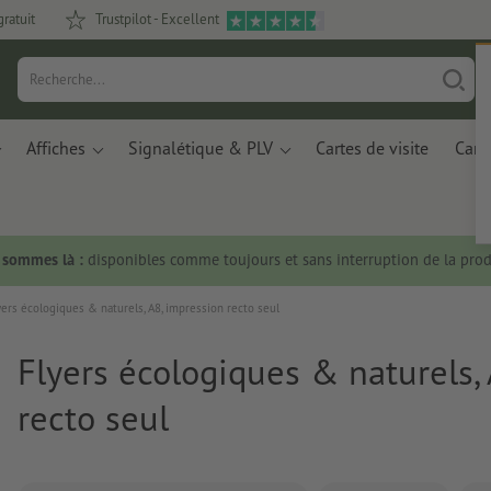
gratuit
Trustpilot - Excellent
Affiches
Signalétique & PLV
Cartes de visite
Carte
s sommes là :
disponibles comme toujours et sans interruption de la prod
yers écologiques & naturels, A8, impression recto seul
Flyers écologiques & naturels,
recto seul