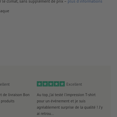
r le climat, sans supplément de prix –
plus d’informations
rimés
opaque
ellent
Excellent
et de livraison Bon
Au top, j'ai testé l'impression T-shirt
l'in
produits
pour un évènement et je suis
intui
agréablement surprise de la qualité ! J'y
réal
ai retrou...
arriv