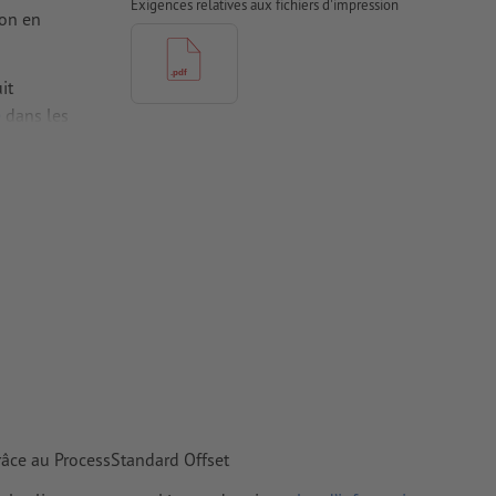
Exigences relatives aux fichiers d'impression
ion en
it
e
dans les
antes à une
tes doivent
iers couchés,
 couchés
râce au ProcessStandard Offset