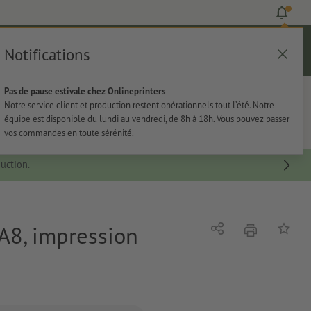
Notifications
Se connecter
Aide
Liste d'articles
Panier
Pas de pause estivale chez Onlineprinters
rie
Papeterie
Autocollants
Notre service client et production restent opérationnels tout l’été. Notre
équipe est disponible du lundi au vendredi, de 8h à 18h. Vous pouvez passer
vos commandes en toute sérénité.
uction.
 A8, impression
imprimer
Partager
Ajouter 