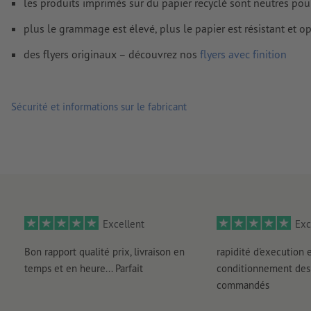
les produits imprimés sur du papier recyclé sont neutres pou
Les
commentaires
sont supprimés et ne seront ainsi pas imp
plus le grammage est élevé, plus le papier est résistant et 
Le contenu des
champs de formulaire
sera imprimé
des flyers originaux – découvrez nos
flyers avec finition
Comment créer correctement des fichiers d'impression?
Sécurité et informations sur le fabricant
Excellent
Exc
Bon rapport qualité prix, livraison en
rapidité d'execution 
temps et en heure... Parfait
conditionnement des 
commandés