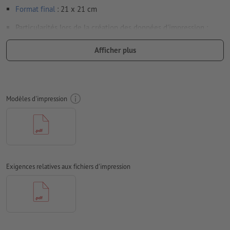
Format
final
: 21 x 21 cm
Particularités lors de la création des données d'impression :
Les données d’impression peuvent être créées au format
Afficher plus
portrait ou au format paysage. Veuillez modifier vos
données d’impression en conséquence.
afin que le motif n’apparaisse pas à l’envers dans le produit
d'impression fini, veuillez tenir compte du
sens de lecture
Modèles d'impression
dans les données d’impression
Résolution:
300 dpi
Prévoir 2 mm
de fond perdu
, placer les informations
importantes à une distance de min. 4 mm du format final
Exigences relatives aux fichiers d'impression
Les polices de caractères
doivent être incorporées ou les textes
doivent être vectorisés
Mode couleur :
CMJN, FOGRA51 (PSO Coated v3) pour les
papiers couchés, FOGRA52 (PSO Uncoated v3 FOGRA52) pour