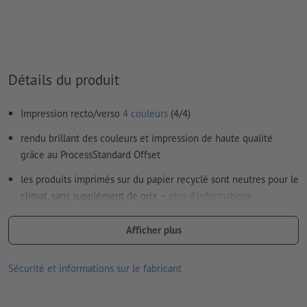
les papiers non couchés
Nous ne vérifions pas les
fautes d'orthographe et de syntaxe
Nous ne vérifions pas les
réglages de surimpression
Détails du produit
Les
commentaires
sont supprimés et ne seront ainsi pas
imprimés
Impression recto/verso
4 couleurs
(4/4)
Le contenu des
champs de formulaire
sera imprimé
rendu brillant des couleurs et impression de haute qualité
grâce au ProcessStandard Offset
Comment créer correctement des fichiers d'impression?
les produits imprimés sur du papier recyclé sont neutres pour le
climat, sans supplément de prix –
plus d’informations
plus le grammage est élevé, plus le papier est résistant et
Afficher plus
opaque
des flyers originaux – découvrez nos
flyers avec finition
Sécurité et informations sur le fabricant