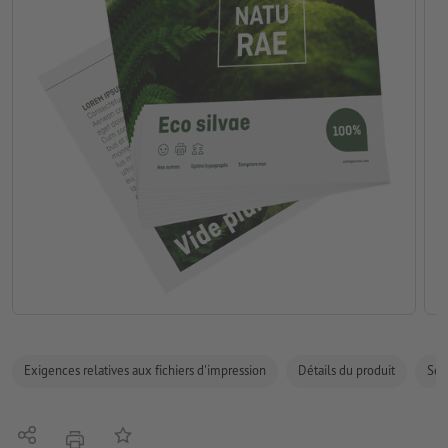
Exigences relatives aux fichiers d'impression
Détails du produit
Sécu
Partager
Ajouter à liste d'article
imprimer