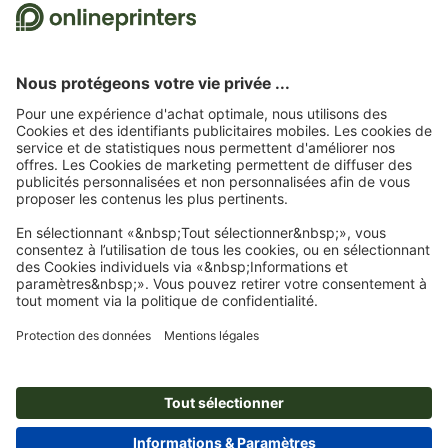
Nous utilisons Trustpilot comme prestataire indépendant pour collecter des
évaluations. Vous trouverez
ici
les mesures prises par Trustpilot pour garantir
l'authenticité des évaluations.
Page d'accueil
Flyers
Flyers, impression recto/verso, écologiques & naturels
Flyers écologiques & naturels, A4-Carré, impression recto/verso
Abonnez-vous à notre newsletter et profitez d'une remise de
15 %
À propos de nous
L'entreprise
Service
Presse
Modes de paiement
Blog