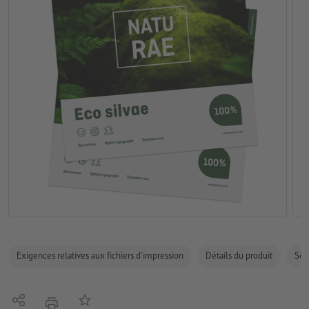
Exigences relatives aux fichiers d'impression
Détails du produit
Sécu
Partager
Ajouter à liste d'article
imprimer