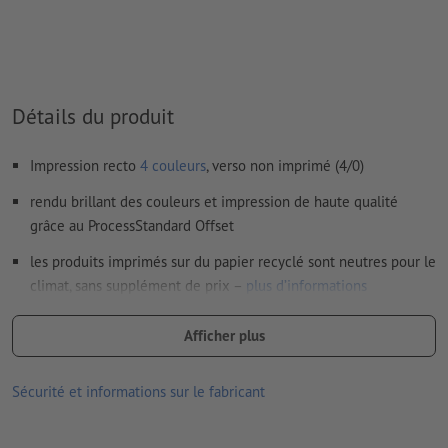
les papiers non couchés
Nous ne vérifions pas les
fautes d'orthographe et de syntaxe
Nous ne vérifions pas les
réglages de surimpression
Détails du produit
Les
commentaires
sont supprimés et ne seront ainsi pas
imprimés
Impression recto
4 couleurs
, verso non imprimé (4/0)
Le contenu des
champs de formulaire
sera imprimé
rendu brillant des couleurs et impression de haute qualité
grâce au ProcessStandard Offset
Comment créer correctement des fichiers d'impression?
les produits imprimés sur du papier recyclé sont neutres pour le
climat, sans supplément de prix –
plus d’informations
plus le grammage est élevé, plus le papier est résistant et
Afficher plus
opaque
des flyers originaux – découvrez nos
flyers avec finition
Sécurité et informations sur le fabricant