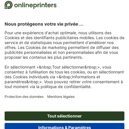
Nous utilisons Trustpilot comme prestataire indépendant pour collecter des
évaluations. Vous trouverez
ici
les mesures prises par Trustpilot pour garantir
l'authenticité des évaluations.
Page d'accueil
Flyers
Flyers, impression recto seul, écologiques & naturels
Flyers écologiques & naturels, A4-Carré, impression recto seul
Abonnez-vous à notre newsletter et profitez d'une remise de
15 %
À propos de nous
L'entreprise
Service
Presse
Modes de paiement
Blog