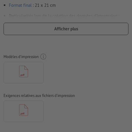
Format
final
: 21 x 21 cm
Particularités lors de la création des données d'impression :
Les données d’impression peuvent être créées au format
Afficher plus
portrait ou au format paysage. Veuillez modifier vos
données d’impression en conséquence.
afin que le motif n’apparaisse pas à l’envers dans le produit
d'impression fini, veuillez tenir compte du
sens de lecture
Modèles d'impression
dans les données d’impression
Résolution:
300 dpi
Prévoir 2 mm
de fond perdu
, placer les informations
importantes à une distance de min. 4 mm du format final
Exigences relatives aux fichiers d'impression
Les polices de caractères
doivent être incorporées ou les textes
doivent être vectorisés
Mode couleur :
CMJN, FOGRA51 (PSO Coated v3) pour les
papiers couchés, FOGRA52 (PSO Uncoated v3 FOGRA52) pour