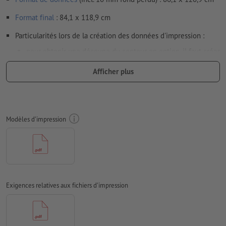
Format
final
: 84,1 x 118,9 cm
Particularités lors de la création des données d'impression :
pour obtenir une découpe du contour en option, il faut créer
une
découpe du contour
dans les données d'impression
Afficher plus
Résolution:
150 dpi
Prévoir 10 mm
de fond perdu
, placer les informations
importantes à une distance de min. 4 mm du format final
Modèles d'impression
Les polices de caractères
doivent être incorporées ou les textes
doivent être vectorisés
Mode couleur :
CMJN, FOGRA51 (PSO Coated v3) pour les
papiers couchés
Exigences relatives aux fichiers d'impression
Nous ne vérifions pas les
fautes d'orthographe et de syntaxe
Nous ne vérifions pas les
réglages de surimpression