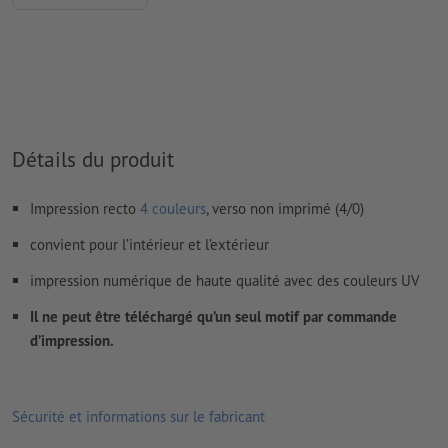
Les
commentaires
sont supprimés et ne seront ainsi pas
imprimés
Le contenu des
champs de formulaire
sera imprimé
Comment créer correctement des fichiers d'impression?
Détails du produit
Impression recto
4 couleurs
, verso non imprimé (4/0)
convient pour l’intérieur et l’extérieur
impression numérique de haute qualité avec des couleurs UV
Il ne peut être téléchargé qu’un seul motif par commande
d’impression.
Sécurité et informations sur le fabricant