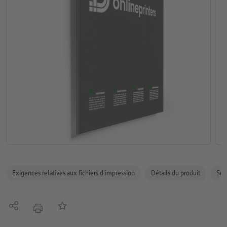
Exigences relatives aux fichiers d'impression
Détails du produit
Sécu
Partager
Ajouter à liste d'article
imprimer