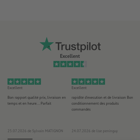
Excellent
Excellent
Excellent
Ex
Bon rapport qualité prix, livraison en
rapidité d'execution et de livraison Bon
Au 
temps et en heure... Parfait
conditionnement des produits
po
commandés
ag
J'y
25.07.2026
de Sylvain MATIGNON
24.07.2026
de lise peninguy
22