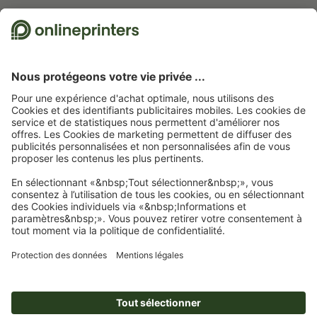
Nous utilisons Trustpilot comme prestataire indépendant pour collecter des
évaluations. Vous trouverez
ici
les mesures prises par Trustpilot pour garantir
l'authenticité des évaluations.
Page d'accueil
Panneaux/Pancartes
Panneaux composites alu
Panneaux
composites alu, A0
Abonnez-vous à notre newsletter et profitez d'une remise de
15 %
À propos de nous
L'entreprise
Service
Presse
Modes de paiement