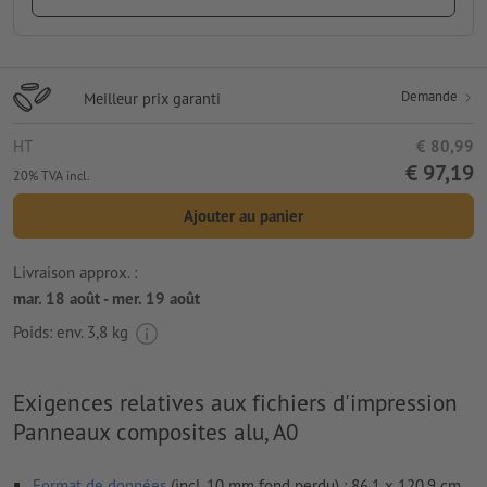
Demande
Meilleur prix garanti
HT
€ 80,99
€ 97,19
20% TVA incl.
Ajouter au panier
Livraison approx. :
mar. 18 août - mer. 19 août
Poids: env.
3,8 kg
Exigences relatives aux fichiers d'impression
Panneaux composites alu, A0
Format de données
(incl. 10 mm fond perdu) : 86,1 x 120,9 cm