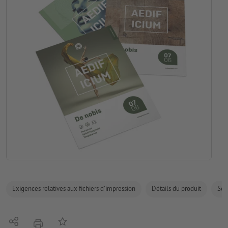
Exigences relatives aux fichiers d'impression
Détails du produit
Sécu
Partager
Ajouter à liste d'article
imprimer