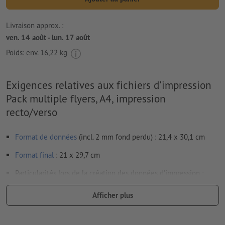
Livraison approx. :
ven. 14 août - lun. 17 août
Poids: env.
16,22 kg
Exigences relatives aux fichiers d'impression
Pack multiple flyers, A4, impression
recto/verso
Format de données
(incl. 2 mm fond perdu) : 21,4 x 30,1 cm
Format
final
: 21 x 29,7 cm
Particularités lors de la création des données d'impression :
Les données d’impression peuvent être créées au format
Afficher plus
portrait ou au format paysage. Veuillez modifier vos
données d’impression en conséquence.