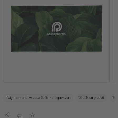
Exigences relatives aux fichiers d'impression
Détails du produit
Sécu
Partager
Ajouter à liste d'article
imprimer