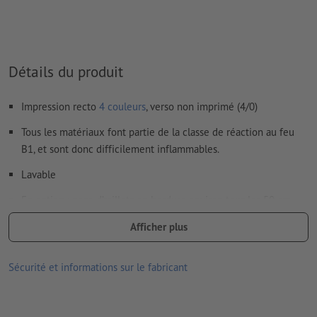
Détails du produit
Impression recto
4 couleurs
, verso non imprimé (4/0)
Tous les matériaux font partie de la classe de réaction au feu
B1, et sont donc difficilement inflammables.
Lavable
En option : pose d’œillets en bordure environ tous les 50 cm
pour fixation facile
Afficher plus
Les œillets sont réalisés en tenant compte du sens de lecture
Sécurité et informations sur le fabricant
articles supplémentaires en option : Sets de fixation
selon la taille de la bâche, vous recevez le nombre optimal
de sets de fix. nécessaires pour une fixation sûre