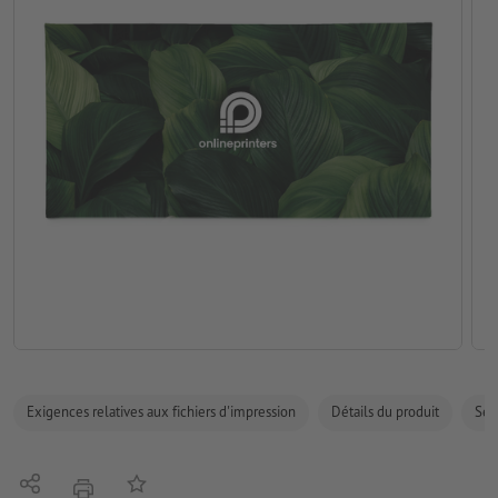
Exigences relatives aux fichiers d'impression
Détails du produit
Sécu
Partager
Ajouter à liste d'article
imprimer