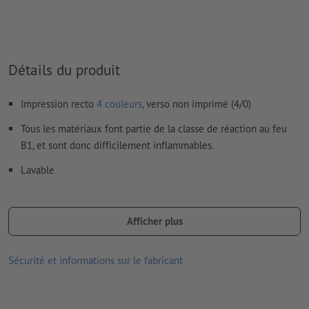
Détails du produit
Impression recto
4 couleurs
, verso non imprimé (4/0)
Tous les matériaux font partie de la classe de réaction au feu
B1, et sont donc difficilement inflammables.
Lavable
En option : pose d’œillets en bordure environ tous les 50 cm
pour fixation facile
Afficher plus
Les œillets sont réalisés en tenant compte du sens de lecture
Sécurité et informations sur le fabricant
articles supplémentaires en option : Sets de fixation
selon la taille de la bâche, vous recevez le nombre optimal
de sets de fix. nécessaires pour une fixation sûre