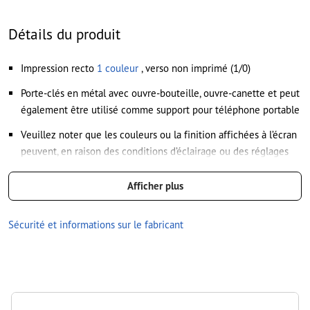
vecteurs ; les images et modèles JPEG ou TIFF ne
conviennent pas
Détails du produit
Vous trouverez de plus amples informations et conseils sur
Impression recto
1 couleur
, verso non imprimé (1/0)
les
données vectorielles
dans notre espace Aide / F.A.Q.
Porte-clés en métal avec ouvre-bouteille, ouvre-canette et peut
Nous ne vérifions pas les
fautes d'orthographe et de syntaxe
également être utilisé comme support pour téléphone portable
Comment créer correctement des fichiers d'impression?
Veuillez noter que les couleurs ou la finition affichées à l’écran
peuvent, en raison des conditions d’éclairage ou des réglages
de l’écran, être différentes des couleurs réelles du produit.
Afficher plus
dimensions : 7,5 x 1 x 1,5 cm
Traitement: Gravure laser
Sécurité et informations sur le fabricant
emplacement de la gravure: sur le porte-clés