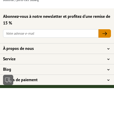
bouteille / porte-clés Subang
Abonnez-vous à notre newsletter et profitez d'une remise de
15 %
À propos de nous
L'entreprise
Service
Presse
Modes de paiement
Blog
Emplois & carrière
Expédition
Tutoriels Photoshop
Modes de paiement
Protection de l'environnement
Réclamation
Tutoriels InDesign
Virement
Contact
France
Programme Premium
Outils & Fonts gratuits
FAQ
Marketing & Insights
Rétractation du contrat