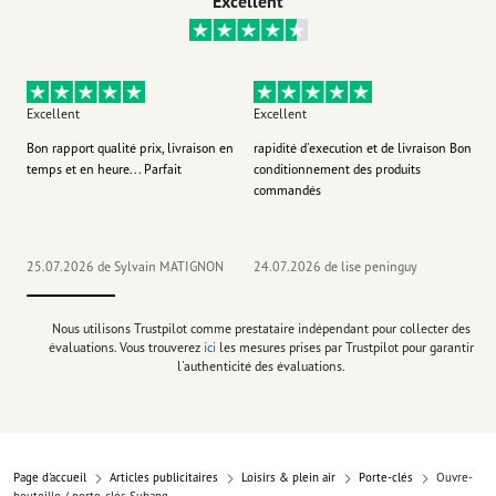
Excellent
Excellent
Excellent
Ex
Bon rapport qualité prix, livraison en
rapidité d'execution et de livraison Bon
Au 
temps et en heure... Parfait
conditionnement des produits
po
commandés
ag
J'y
25.07.2026
de Sylvain MATIGNON
24.07.2026
de lise peninguy
22
Nous utilisons Trustpilot comme prestataire indépendant pour collecter des
évaluations. Vous trouverez
ici
les mesures prises par Trustpilot pour garantir
l'authenticité des évaluations.
Page d'accueil
Articles publicitaires
Loisirs & plein air
Porte-clés
Ouvre-