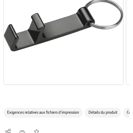
Exigences relatives aux fichiers d'impression
Détails du produit
Com
Partager
Ajouter à liste d'article
imprimer