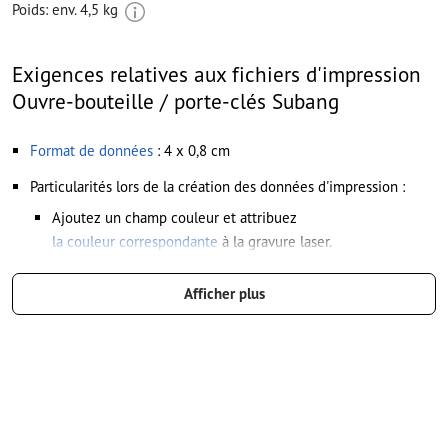
Poids: env.
4,5 kg
Exigences relatives aux fichiers d'impression
Ouvre-bouteille / porte-clés Subang
Format de données
: 4 x 0,8 cm
Particularités lors de la création des données d'impression :
Ajoutez un champ couleur et attribuez
la couleur correspondante
à la gravure laser.
dénomination du champ couleur : „Laser“
Afficher plus
type de couleur : couleur à plat
valeur de couleur : à définir librement
Remarque : cette « couleur » sert uniquement à des fins de
production, il ne s’agit pas d’une gravure en couleur
Le PDF « prêt à l’impression » ne peut contenir que des