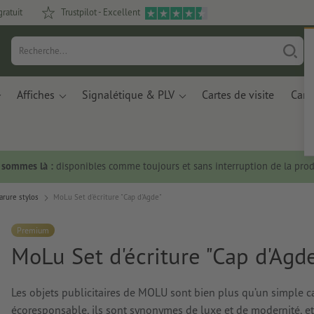
gratuit
Trustpilot - Excellent
Affiches
Signalétique & PLV
Cartes de visite
Carte
s sommes là :
disponibles comme toujours et sans interruption de la prod
arure stylos
MoLu Set d'écriture "Cap d'Agde"
Premium
MoLu Set d'écriture "Cap d'Agd
Les objets publicitaires de MOLU sont bien plus qu’un simple c
écoresponsable, ils sont synonymes de luxe et de modernité, et