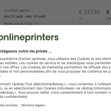
Livraison approx. :
€ 337,91
€
jeu. 13 août - ven. 14 août
HT
20%
Poids: env.
4,25 kg
Exigences relatives aux fichiers d'impressi
Set d'écriture "Cap d'Agde"
Format de données
: 4 x 0,5 cm
Particularités lors de la création des données d'impression :
Ajoutez un champ couleur et attribuez
la couleur corres
gravure laser.
dénomination du champ couleur : „Laser“