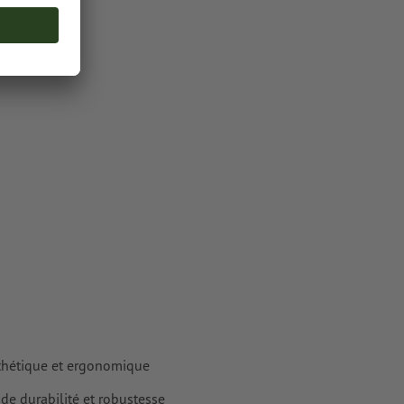
de production,
cteurs ; les
ur les
sthétique et ergonomique
de durabilité et robustesse