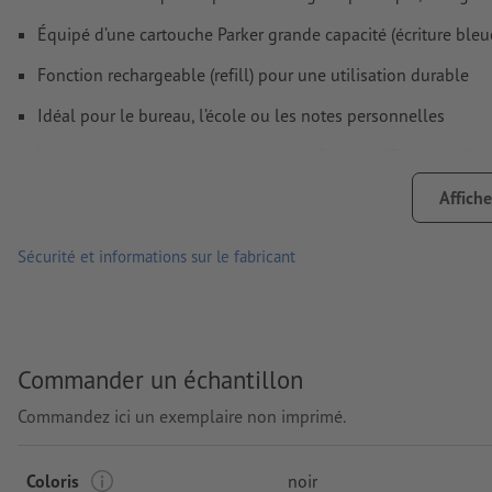
Équipé d’une cartouche Parker grande capacité (écriture bleue
Fonction rechargeable (refill) pour une utilisation durable
Idéal pour le bureau, l’école ou les notes personnelles
Veuillez noter que les couleurs ou la finition affichées à l’é
réglages de l’écran, être différentes des couleurs réelles du p
Affiche
Matériau : aluminium
Sécurité et informations sur le fabricant
Mine : encre bleue
marque: MoLu
Emballage: carton
Commander un échantillon
Traitement: Gravure laser
Commandez ici un exemplaire non imprimé.
emplacement de la gravure: sur les deux enregistreurs
Coloris
noir