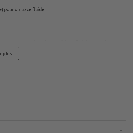
) pour un tracé fluide
cran peuvent, en raison des conditions d’éclairage ou des
roduit.
r plus