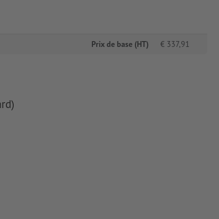
Prix de base (HT)
€
337,91
rd)