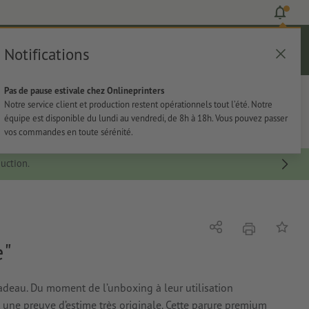
Notifications
Se connecter
Aide
Liste d'articles
Panier
Pas de pause estivale chez Onlineprinters
rie
Papeterie
Autocollants
Notre service client et production restent opérationnels tout l’été. Notre
équipe est disponible du lundi au vendredi, de 8h à 18h. Vous pouvez passer
vos commandes en toute sérénité.
uction.
imprimer
Partager
Ajouter 
e"
adeau. Du moment de l’unboxing à leur utilisation
 une preuve d’estime très originale. Cette parure premium