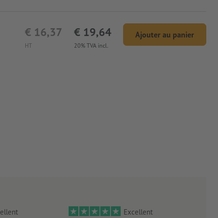
€ 16,37
€ 19,64
Ajouter au panier
HT
20% TVA incl.
ellent
Excellent