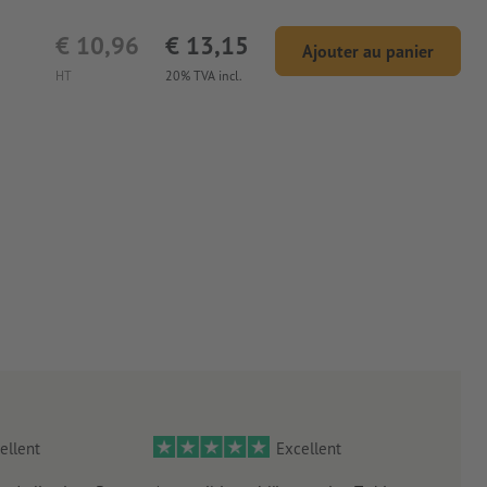
€ 10,96
€ 13,15
Ajouter au panier
HT
20% TVA incl.
ellent
Excellent