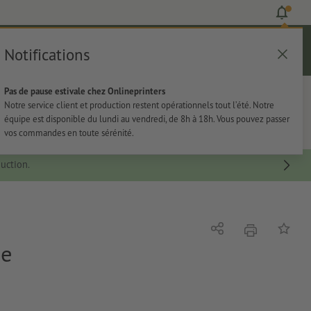
Notifications
Se connecter
Aide
Liste d'articles
Panier
Pas de pause estivale chez Onlineprinters
rie
Papeterie
Autocollants
Notre service client et production restent opérationnels tout l’été. Notre
équipe est disponible du lundi au vendredi, de 8h à 18h. Vous pouvez passer
vos commandes en toute sérénité.
uction.
imprimer
Partager
Ajouter 
be