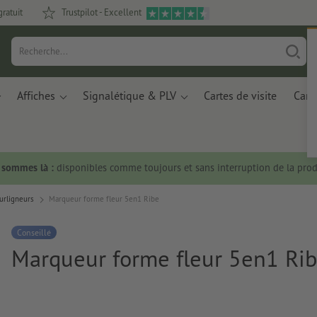
gratuit
Trustpilot - Excellent
Affiches
Signalétique & PLV
Cartes de visite
Carte
s sommes là :
disponibles comme toujours et sans interruption de la prod
urligneurs
Marqueur forme fleur 5en1 Ribe
Conseillé
Marqueur forme fleur 5en1 Ri