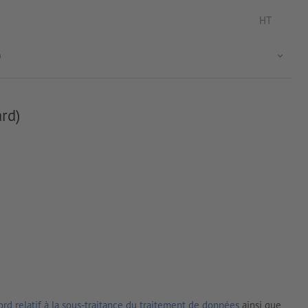
HT
)
rd)
rd relatif à la sous-traitance du traitement de données
ainsi que