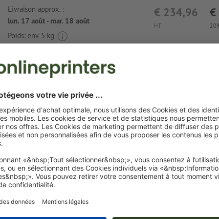
Livraison approx. :
€ 234,96
€
lun. 17 août - mar. 18 août
HT
20%
Poids: env.
5 kg
Exigences relatives aux fichiers d'impressio
Marqueur forme fleur 5en1 Ribe
Format de données
(incl. 0 mm fond perdu) : 3,5 x 2 cm
Le PDF « prêt à l’impression » ne peut contenir que des ve
images et modèles JPEG ou TIFF ne conviennent pas
Une ou deux
couleurs spéciales
peuvent être sélectionnées
couleurs de motif.
Nommez les champs de couleurs avec la couleur cible de 
couleur Pantone FORMULA GUIDE Solid Coated (p. ex. « 