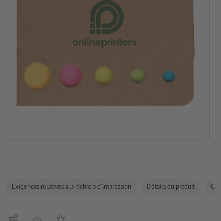
Exigences relatives aux fichiers d'impression
Détails du produit
Com
Partager
Ajouter à liste d'article
imprimer