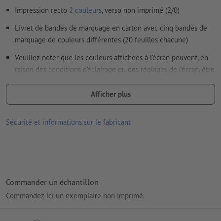
Le PDF « prêt à l’impression » ne peut contenir que des
Impression recto
2 couleurs
, verso non imprimé (2/0)
vecteurs ; les images et modèles JPEG ou TIFF ne
conviennent pas
Livret de bandes de marquage en carton avec cinq bandes de
marquage de couleurs différentes (20 feuilles chacune)
Vous trouverez de plus amples informations et conseils sur
les
données vectorielles
dans notre espace Aide / F.A.Q.
Veuillez noter que les couleurs affichées à l’écran peuvent, en
raison des conditions d’éclairage ou des réglages de l’écran, être
Nous ne vérifions pas les
fautes d'orthographe et de syntaxe
différentes des couleurs réelles du produit.
Afficher plus
Matériau : Papier
Comment créer correctement des fichiers d'impression?
dimensions : 5,9 x 0,3 x 8,1 cm
Sécurité et informations sur le fabricant
Emballage: pas d’emballage individuel
Traitement: Tampographie
Emplacement de marquage: sur le couvercle
Commander un échantillon
Commandez ici un exemplaire non imprimé.