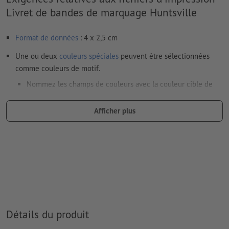
Livret de bandes de marquage Huntsville
Format de données
: 4 x 2,5 cm
Une ou deux
couleurs spéciales
peuvent être sélectionnées
comme couleurs de motif.
Nommez les champs de couleurs avec la couleur cible de
l’espace couleur Pantone FORMULA GUIDE Solid Coated (p.
ex. « Pantone 286 C »).
Afficher plus
Les couleurs métalliques et fluo ne sont pas possibles.
Les couleurs d’impression or (Pantone 871 C) et argent
(Pantone 877 C) sont disponibles. Veuillez indiquer pour cela
la couleur aplat « gold » (or) ou « silver » (argent) dans vos
données d'impression
en cas de
couleur blanche
, le support peut transparaître une
Détails du produit
fois imprimé