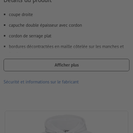
coupe droite
capuche double épaisseur avec cordon
cordon de serrage plat
bordures décontractées en maille côtelée sur les manches et
l’ourlet
coutures aux épaules décalées vers l’avant
Afficher plus
surface fine et douce
Sécurité et informations sur le fabricant
avec passage écouteurs
lavable à 40 °C
séchage au sèche-linge à basse température
Grammage : 280 g/m²
Matériau :