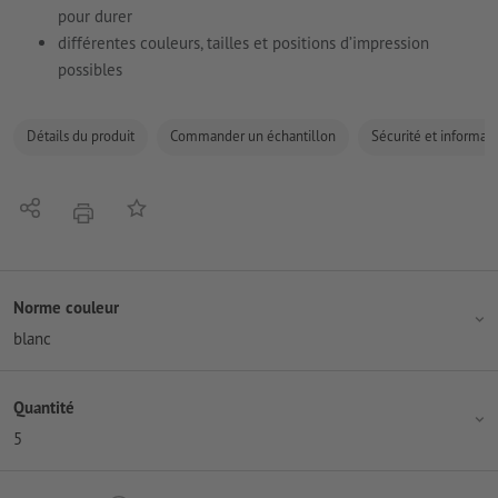
pour durer
différentes couleurs, tailles et positions d’impression
possibles
Détails du produit
Commander un échantillon
Sécurité et informati
Partager
Ajouter à liste d'article
imprimer
Norme couleur
blanc
Quantité
5