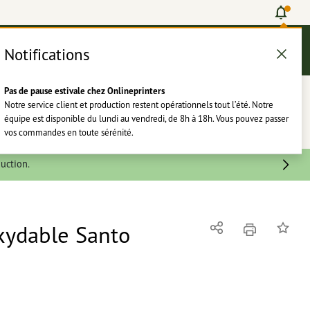
Notifications
Se connecter
Aide
Liste d'articles
Panier
Pas de pause estivale chez Onlineprinters
rie
Papeterie
Autocollants
Notre service client et production restent opérationnels tout l’été. Notre
équipe est disponible du lundi au vendredi, de 8h à 18h. Vous pouvez passer
vos commandes en toute sérénité.
uction.
oxydable Santo
imprimer
Partager
Ajouter 