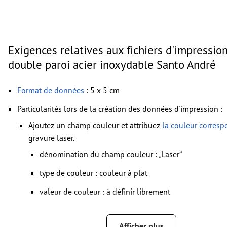
Exigences relatives aux fichiers d'impressio
double paroi acier inoxydable Santo André
Format de données
: 5 x 5 cm
Particularités lors de la création des données d'impression :
Ajoutez un champ couleur et attribuez
la couleur corres
gravure laser.
dénomination du champ couleur : „Laser“
type de couleur : couleur à plat
valeur de couleur : à définir librement
Remarque : cette « couleur » sert uniquement à des fins 
il ne s’agit pas d’une gravure en couleur
Afficher plus