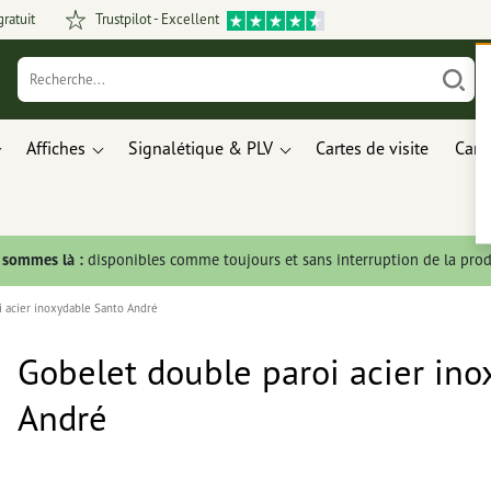
gratuit
Trustpilot - Excellent
Affiches
Signalétique & PLV
Cartes de visite
Carte
s sommes là :
disponibles comme toujours et sans interruption de la prod
i acier inoxydable Santo André
Gobelet double paroi acier in
André