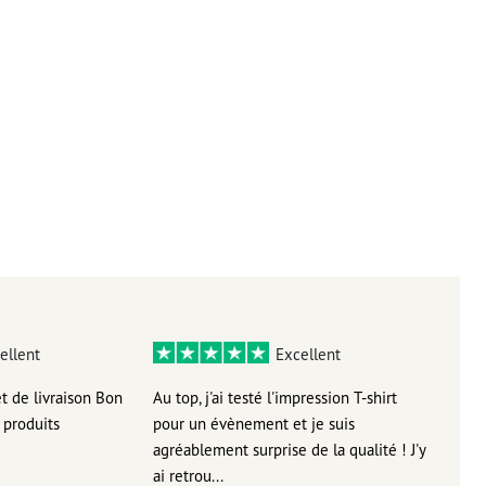
ellent
Excellent
et de livraison Bon
Au top, j'ai testé l'impression T-shirt
l'in
produits
pour un évènement et je suis
intui
agréablement surprise de la qualité ! J'y
réal
ai retrou...
arriv