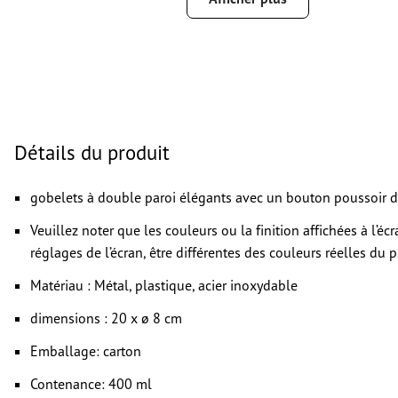
Le PDF « prêt à l’impression » ne peut contenir que des ve
images et modèles JPEG ou TIFF ne conviennent pas
Vous trouverez de plus amples informations et conseils s
données vectorielles
dans notre espace Aide / F.A.Q.
Nous ne vérifions pas les
fautes d'orthographe et de syntaxe
Détails du produit
Comment créer correctement des fichiers d'impression?
gobelets à double paroi élégants avec un bouton poussoir da
Veuillez noter que les couleurs ou la finition affichées à l’é
réglages de l’écran, être différentes des couleurs réelles du p
Matériau : Métal, plastique, acier inoxydable
dimensions : 20 x ø 8 cm
Emballage: carton
Contenance: 400 ml