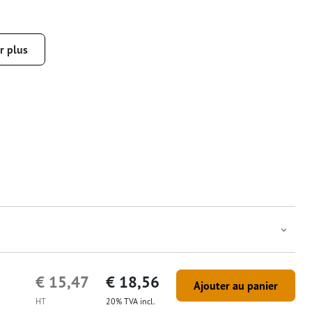
r plus
€ 15,47
€ 18,56
Ajouter au panier
HT
20% TVA incl.