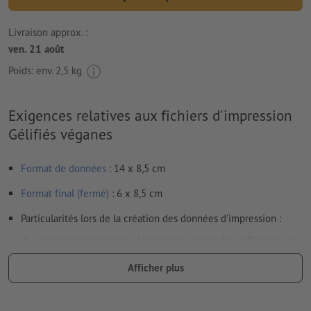
Livraison approx. :
ven. 21 août
Poids: env.
2,5 kg
Exigences relatives aux fichiers d'impression
Gélifiés véganes
Format de données
: 14 x 8,5 cm
Format final (fermé)
: 6 x 8,5 cm
Particularités lors de la création des données d'impression :
Les mentions légales obligatoires comme les indications sur
le contenu, la date de péremption et le fabricant /
Afficher plus
distributeur sont automatiquement ajoutées dans le cadre
du processus de production.
Veuillez prendre en compte les
zones indiquées dans la fiche technique et dans le modèle