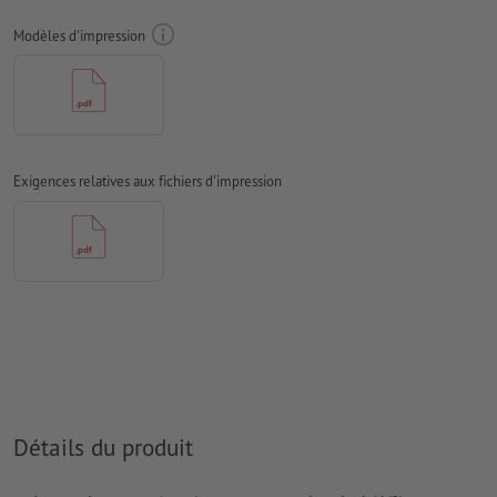
d’impression
Modèles d'impression
veuillez respecter les
exigences légales en matière d’emballages alimentaires
imprimés
Veuillez retirer le contour de découpe du modèle de
téléchargement avant de générer vos données d'impression.
Exigences relatives aux fichiers d'impression
Résolution:
300 dpi
Les polices de caractères
doivent être incorporées ou les textes
doivent être vectorisés
préférez l'utilisation d'une police sans serif comme par ex. Arial,
Verdana, Helvetica etc.
épaisseur de ligne : minimum 1 pt (0,4 mm)
Nous ne vérifions pas les
fautes d'orthographe et de syntaxe
Détails du produit
Nous ne vérifions pas les
réglages de surimpression