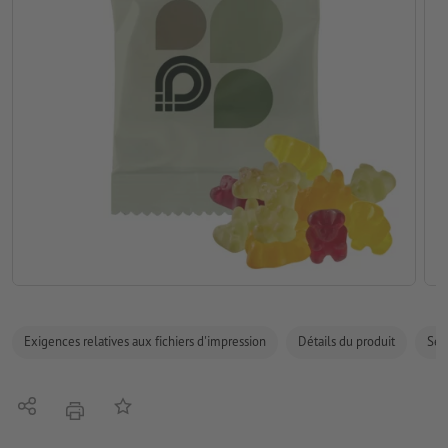
Exigences relatives aux fichiers d'impression
Détails du produit
Sécu
Partager
Ajouter à liste d'article
imprimer