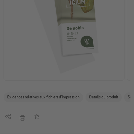
Exigences relatives aux fichiers d'impression
Détails du produit
Sécu
Partager
Ajouter à liste d'article
imprimer