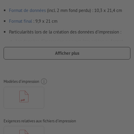
Format de données
(incl. 2 mm fond perdu) : 10,3 x 21,4 cm
Format
final
: 9,9 x 21 cm
Particularités lors de la création des données d'impression :
Les données d’impression peuvent être créées au format
portrait ou au format paysage. Veuillez modifier vos
Afficher plus
données d’impression en conséquence.
afin que le motif n’apparaisse pas à l’envers dans le produit
d'impression fini, veuillez tenir compte du
sens de lecture
dans les données d’impression
Modèles d'impression
Résolution:
300 dpi
Prévoir 2 mm
de fond perdu
, placer les informations
importantes à une distance de min. 4 mm du format final
Les polices de caractères
doivent être incorporées ou les textes
Exigences relatives aux fichiers d'impression
doivent être vectorisés