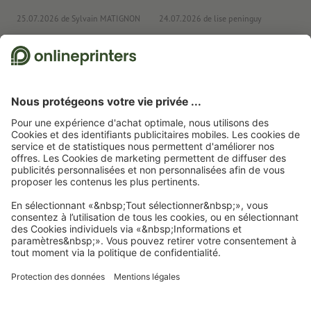
25.07.2026
de Sylvain MATIGNON
24.07.2026
de lise peninguy
22
Nous utilisons Trustpilot comme prestataire indépendant pour collecter des
évaluations. Vous trouverez
ici
les mesures prises par Trustpilot pour garantir
l'authenticité des évaluations.
Page d'accueil
Flyers
Flyers, impression recto seul
Flyers
Abonnez-vous à notre newsletter et profitez d'une remise de
15 %
À propos de nous
L'entreprise
Service