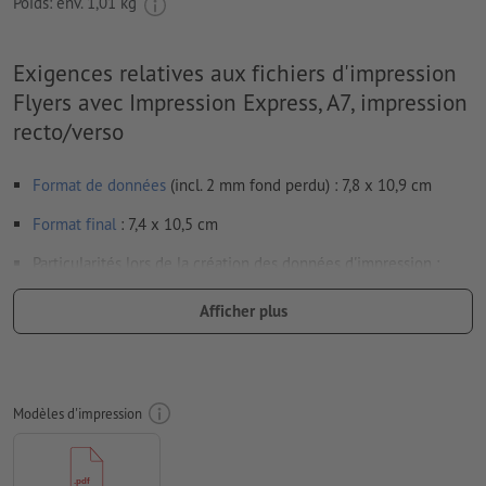
Poids: env.
1,01 kg
Exigences relatives aux fichiers d'impression
Flyers avec Impression Express, A7, impression
recto/verso
Format de données
(incl. 2 mm fond perdu) : 7,8 x 10,9 cm
Format
final
: 7,4 x 10,5 cm
Particularités lors de la création des données d'impression :
Les données d’impression peuvent être créées au format
Afficher plus
portrait ou au format paysage. Veuillez modifier vos
données d’impression en conséquence.
afin que le motif n’apparaisse pas à l’envers dans le produit
d'impression fini, veuillez tenir compte du
sens de lecture
Modèles d'impression
dans les données d’impression
Résolution:
300 dpi