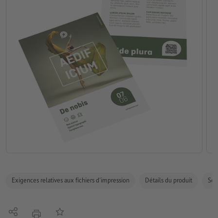
Exigences relatives aux fichiers d'impression
Détails du produit
Sécu
Partager
Ajouter à liste d'article
imprimer