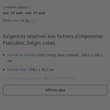
Livraison approx. :
mar. 18 août - mer. 19 août
Poids: env.
3,6 kg
Exigences relatives aux fichiers d'impression
Flatcubes, Sièges cubes
Format de données
(incl. marge pour couture) : 160,1 x 106,1
cm
Format
final
: 150,1 x 96,1 cm
Dimension du produit : 40 (L) x 40,8 (H) cm
Résolution:
300 dpi
Afficher plus
Les polices de caractères
doivent être incorporées ou les textes
doivent être vectorisés