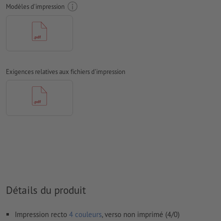
Mode couleur :
CMJN, FOGRA51 (PSO Coated v3) pour les
Modèles d'impression
papiers couchés, FOGRA52 (PSO Uncoated v3 FOGRA52) pour
les papiers non couchés
Nous ne vérifions pas les
fautes d'orthographe et de syntaxe
Nous ne vérifions pas les
réglages de surimpression
Exigences relatives aux fichiers d'impression
Les
commentaires
sont supprimés et ne seront ainsi pas
imprimés
Le contenu des
champs de formulaire
sera imprimé
Comment créer correctement des fichiers d'impression?
Détails du produit
Impression recto
4 couleurs
, verso non imprimé (4/0)