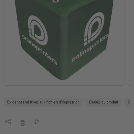
Exigences relatives aux fichiers d'impression
Détails du produit
Sécu
Partager
Ajouter à liste d'article
imprimer