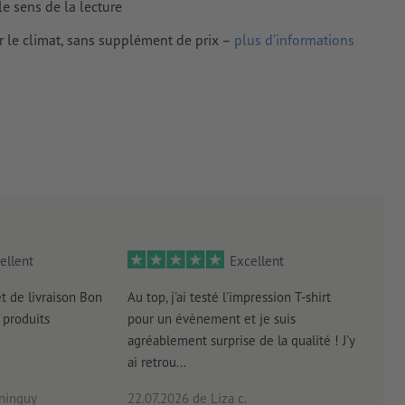
le sens de la lecture
r le climat, sans supplément de prix –
plus d’informations
ellent
Excellent
et de livraison Bon
Au top, j'ai testé l'impression T-shirt
l'in
produits
pour un évènement et je suis
intui
agréablement surprise de la qualité ! J'y
réal
ai retrou...
arriv
ninguy
22.07.2026
de Liza c.
16.0