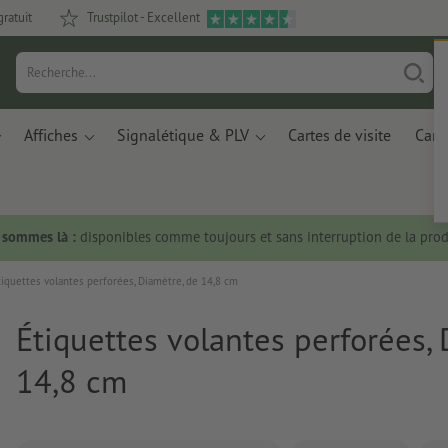
gratuit
Trustpilot - Excellent
Affiches
Signalétique & PLV
Cartes de visite
Carte
s sommes là :
disponibles comme toujours et sans interruption de la prod
tiquettes volantes perforées, Diamètre, de 14,8 cm
Étiquettes volantes perforées, 
14,8 cm