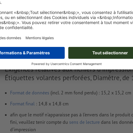
Livraison approx. :
€ 47,80
mar. 18 août - mer. 19 août
HT
Poids: env.
107,5 g
Exigences relatives aux fichiers d'impressio
Étiquettes volantes perforées, Diamètre, de
Format de données
(incl. 2 mm fond perdu) : 15,2 x 15,2 cm
Format
final
: 14,8 x 14,8 cm
afin que le motif n’apparaisse pas à l’envers dans le produit
fini, veuillez tenir compte du
sens de lecture
dans les donné
d’impression