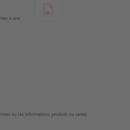
antes à une
tes doivent
iers couchés,
 couchés
rimés
emises ou les informations produits ou cartes