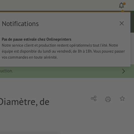
Notifications
Se connecter
Aide
Liste d'articles
Panier
Pas de pause estivale chez Onlineprinters
rie
Papeterie
Autocollants
Notre service client et production restent opérationnels tout l’été. Notre
équipe est disponible du lundi au vendredi, de 8h à 18h. Vous pouvez passer
vos commandes en toute sérénité.
uction.
Diamètre, de
imprimer
Partager
Ajouter 