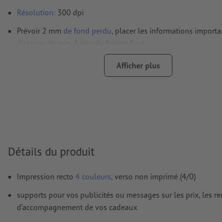
Résolution:
300 dpi
Prévoir 2 mm
de fond perdu
, placer les informations import
distance de min. 4 mm du format final
Les polices de caractères
doivent être incorporées ou les tex
Afficher plus
être vectorisés
Mode couleur :
CMJN, FOGRA51 (PSO Coated v3) pour les pap
FOGRA52 (PSO Uncoated v3 FOGRA52) pour les papiers non
Nous ne vérifions pas les
fautes d'orthographe et de syntaxe
Nous ne vérifions pas les
réglages de surimpression
Détails du produit
Les
commentaires
sont supprimés et ne seront ainsi pas imp
Impression recto
4 couleurs
, verso non imprimé (4/0)
Le contenu des
champs de formulaire
sera imprimé
supports pour vos publicités ou messages sur les prix, les r
Comment créer correctement des fichiers d'impression?
d’accompagnement de vos cadeaux