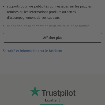
supports pour vos publicités ou messages sur les prix, les
remises ou les informations produits ou cartes
d’accompagnement de vos cadeaux
la position de la perforation peut varier selon le format
la perforation se fait uniquement sur le bord supérieur dans le
Afficher plus
sens de la lecture
les produits imprimés sur du papier recyclé sont neutres pour le
Sécurité et informations sur le fabricant
climat, sans supplément de prix –
plus d’informations
Excellent