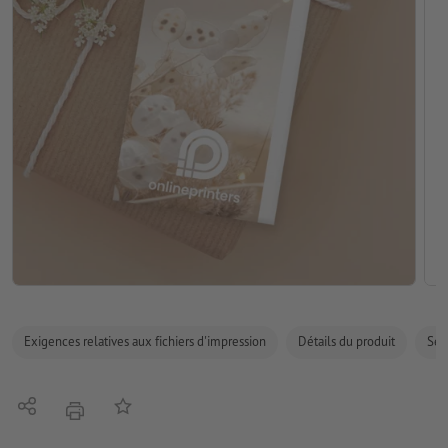
Exigences relatives aux fichiers d'impression
Détails du produit
Sécu
Partager
Ajouter à liste d'article
imprimer