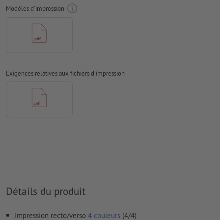
Modèles d'impression
Les polices de caractères
doivent être incorporées ou les textes
doivent être vectorisés
Mode couleur :
CMJN, FOGRA51 (PSO Coated v3) pour les
papiers couchés, FOGRA52 (PSO Uncoated v3 FOGRA52) pour
les papiers non couchés
Exigences relatives aux fichiers d'impression
Nous ne vérifions pas les
fautes d'orthographe et de syntaxe
Nous ne vérifions pas les
réglages de surimpression
Les
commentaires
sont supprimés et ne seront ainsi pas
imprimés
Le contenu des
champs de formulaire
sera imprimé
Comment créer correctement des fichiers d'impression?
Détails du produit
Impression recto/verso
4 couleurs
(4/4)