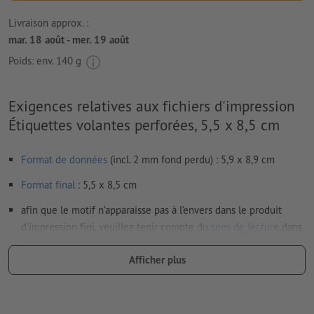
Livraison approx. :
mar. 18 août - mer. 19 août
Poids: env.
140 g
Exigences relatives aux fichiers d'impression
Étiquettes volantes perforées, 5,5 x 8,5 cm
Format de données
(incl. 2 mm fond perdu) : 5,9 x 8,9 cm
Format
final
: 5,5 x 8,5 cm
afin que le motif n’apparaisse pas à l’envers dans le produit
d'impression fini, veuillez tenir compte du
sens de lecture
dans
les données d’impression
Afficher plus
Résolution:
300 dpi
Prévoir 2 mm
de fond perdu
, placer les informations
importantes à une distance de min. 4 mm du format final