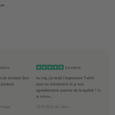
que
ellent
Excellent
et de livraison Bon
Au top, j'ai testé l'impression T-shirt
l'in
produits
pour un évènement et je suis
intui
agréablement surprise de la qualité ! J'y
réal
ai retrou...
arriv
ninguy
22.07.2026
de Liza c.
16.0