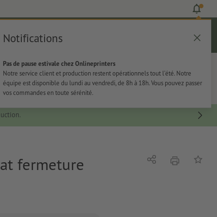
Notifications
Se connecter
Aide
Liste d'articles
Panier
Pas de pause estivale chez Onlineprinters
rie
Papeterie
Autocollants
Notre service client et production restent opérationnels tout l’été. Notre
équipe est disponible du lundi au vendredi, de 8h à 18h. Vous pouvez passer
vos commandes en toute sérénité.
uction.
bat fermeture
imprimer
Partager
Ajouter 