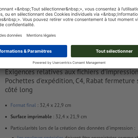
Livraison approx. :
€ 287,99
€
jeu. 20 août - ven. 21 août
HT
20%
Poids: env.
5,3 kg
Exigences relatives aux fichiers d'impressio
Pochettes d'expédition, C4, Rabat fermeture 
côté long
Format
final
: 32,4 x 22,9 cm
Surface imprimable
: 32,4 x 21,9 cm
Particularités lors de la création des données d'impression :
les couleurs spéciales
doivent être enregistrées comme 