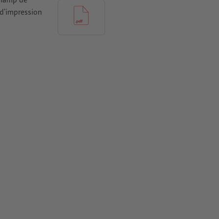
 d’impression
ires
tes doivent
 pour les
rimés
e positionner