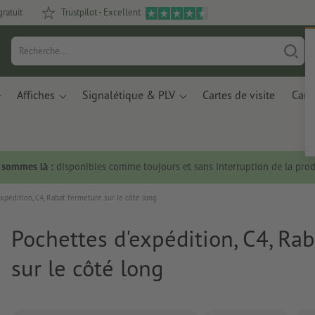
gratuit
Trustpilot - Excellent
Affiches
Signalétique & PLV
Cartes de visite
Carte
s sommes là :
disponibles comme toujours et sans interruption de la prod
xpédition, C4, Rabat fermeture sur le côté long
Pochettes d'expédition, C4, Ra
sur le côté long