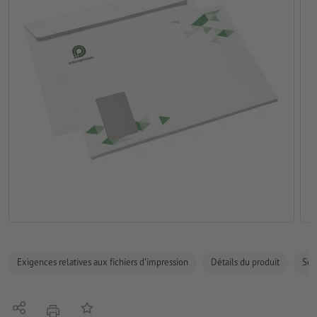
Exigences relatives aux fichiers d'impression
Détails du produit
Sécu
Partager
Ajouter à liste d'article
imprimer