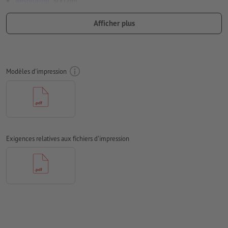
Résolution:
300 dpi
Le fond perdu
et les marques de coupes ne sont pas
Afficher plus
nécessaires
Les polices de caractères
doivent être incorporées ou les textes
doivent être vectorisés
Modèles d'impression
Mode couleur :
CMJN, FOGRA52 (PSO Uncoated v3 FOGRA52)
pour les papiers non couchés
Nous ne vérifions pas les
fautes d'orthographe et de syntaxe
Nous ne vérifions pas les
réglages de surimpression
Exigences relatives aux fichiers d'impression
Les
commentaires
sont supprimés et ne seront ainsi pas
imprimés
Le contenu des
champs de formulaire
sera imprimé
Remarque: veuillez utiliser notre modèle d'impression afin de
positionner correctement votre motif.