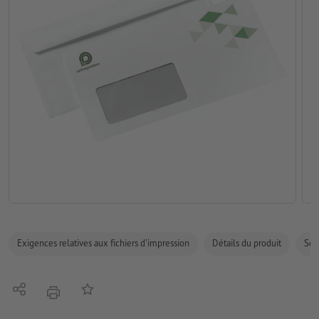
Exigences relatives aux fichiers d'impression
Détails du produit
Sécu
Partager
Ajouter à liste d'article
imprimer