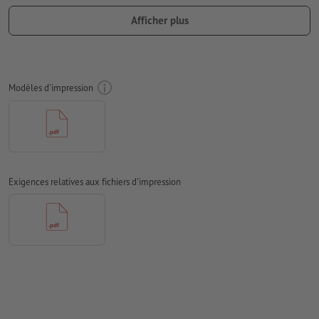
Afficher plus
Prévoir 1 mm
de fond perdu
, placer les informations
importantes à une distance de min. 4 mm du format final
Les polices de caractères
doivent être incorporées ou les textes
doivent être vectorisés
Modèles d'impression
Mode couleur :
CMJN, FOGRA52 (PSO Uncoated v3 FOGRA52)
pour les papiers non couchés
Nous ne vérifions pas les
fautes d'orthographe et de syntaxe
Nous ne vérifions pas les
réglages de surimpression
Exigences relatives aux fichiers d'impression
Les
commentaires
sont supprimés et ne seront ainsi pas
imprimés
Le contenu des
champs de formulaire
sera imprimé
Comment créer correctement des fichiers d'impression?