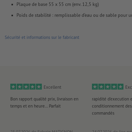
Plaque de base 55 x 55 cm (env. 12,5 kg)
Poids de stabilité : remplissable d’eau ou de sable pour u
Sécurité et informations sur le fabricant
Excellent
Exc
Bon rapport qualité prix, livraison en
rapidité d'execution 
temps et en heure... Parfait
conditionnement des 
commandés
25.07.2026
de Sylvain MATIGNON
24.07.2026
de lise pe