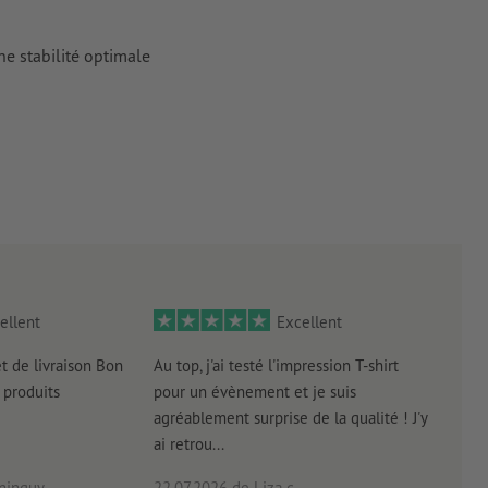
ne stabilité optimale
ellent
Excellent
et de livraison Bon
Au top, j'ai testé l'impression T-shirt
l'in
produits
pour un évènement et je suis
intui
agréablement surprise de la qualité ! J'y
réal
ai retrou...
arriv
ninguy
22.07.2026
de Liza c.
16.0