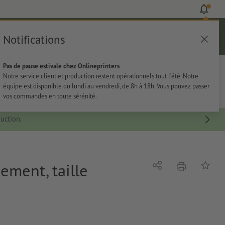
Notifications
Se connecter
Aide
Liste d'articles
Panier
Pas de pause estivale chez Onlineprinters
rie
Papeterie
Autocollants
Notre service client et production restent opérationnels tout l’été. Notre
équipe est disponible du lundi au vendredi, de 8h à 18h. Vous pouvez passer
vos commandes en toute sérénité.
uction.
ement, taille
imprimer
Partager
Ajouter 