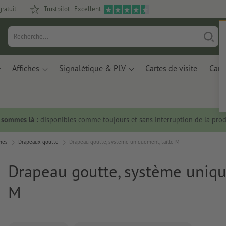
gratuit
Trustpilot - Excellent
Affiches
Signalétique & PLV
Cartes de visite
Carte
s sommes là :
disponibles comme toujours et sans interruption de la prod
mes
Drapeaux goutte
Drapeau goutte, système uniquement, taille M
Drapeau goutte, système uniqu
M