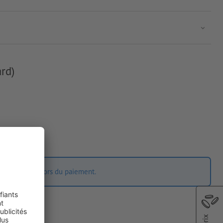
rd)
ition express lors du paiement.