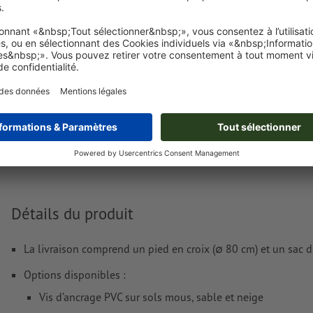
En ce qui concerne le traitement des fichiers d'impression, de l'
Acco
nos
Exigences concernant vos fichiers d'impression
s'appliquent
Livraison approx. :
€ 48,77
ven. 14 août
HT
2
Poids: env.
1 000 g
Détails du produit
La livraison comprend un pied en croix (∅ 80 cm) et un sac d
Options disponibles :
Vis d’ancrage PVC sur sols mous, sable et neige