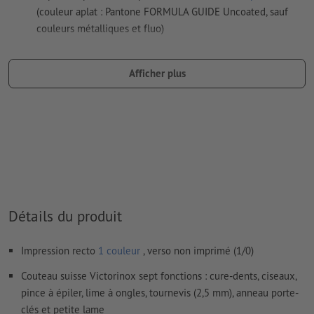
(couleur aplat : Pantone FORMULA GUIDE Uncoated, sauf
couleurs métalliques et fluo)
Les couleurs d’impression or (Pantone 871 C) et argent
(Pantone 877 C) sont disponibles. Veuillez indiquer pour cela
Afficher plus
la couleur aplat « gold » (or) ou « silver » (argent) dans vos
données d'impression
en cas de
couleur blanche
, le support peut transparaître une
fois imprimé
Le PDF « prêt à l’impression » ne peut contenir que des
vecteurs ; les images et modèles JPEG ou TIFF ne
conviennent pas
Détails du produit
Vous trouverez de plus amples informations et conseils sur
les
données vectorielles
dans notre espace Aide / F.A.Q.
Impression recto
1 couleur
, verso non imprimé (1/0)
Nous ne vérifions pas les
fautes d'orthographe et de syntaxe
Couteau suisse Victorinox sept fonctions : cure-dents, ciseaux,
pince à épiler, lime à ongles, tournevis (2,5 mm), anneau porte-
clés et petite lame
Comment créer correctement des fichiers d'impression?