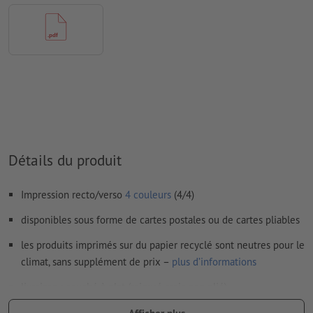
Mode couleur :
CMJN, FOGRA51 (PSO Coated v3) pour les
papiers couchés, FOGRA52 (PSO Uncoated v3 FOGRA52) pour
les papiers non couchés
Nous ne vérifions pas les
fautes d'orthographe et de syntaxe
Nous ne vérifions pas les
réglages de surimpression
Les
commentaires
sont supprimés et ne seront ainsi pas
imprimés
Détails du produit
Le contenu des
champs de formulaire
sera imprimé
Impression recto/verso
4 couleurs
(4/4)
Comment créer correctement des fichiers d'impression?
disponibles sous forme de cartes postales ou de cartes pliables
les produits imprimés sur du papier recyclé sont neutres pour le
climat, sans supplément de prix –
plus d’informations
livraison : couché à plat (rainuré mais non plié)
les cartes en papier couché 300 g/m² peuvent être livrées