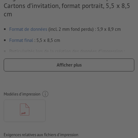
Cartons d’invitation, format portrait, 5,5 x 8,5
cm
Format de données
(incl. 2 mm fond perdu) : 5,9 x 8,9 cm
Format
final
: 5,5 x 8,5 cm
Particularités lors de la création des données d'impression :
afin que le motif n’apparaisse pas à l’envers dans le produit
Afficher plus
d'impression fini, veuillez tenir compte du
sens de lecture
dans les données d’impression
nous ne pouvons pas toujours veiller aux
sens du grain
Modèles d'impression
Résolution:
300 dpi
Prévoir 2 mm
de fond perdu
, placer les informations
importantes à une distance de min. 4 mm du format final
Les polices de caractères
doivent être incorporées ou les textes
doivent être vectorisés
Exigences relatives aux fichiers d'impression