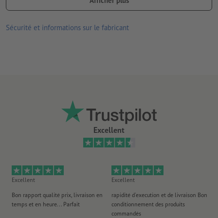
Afficher plus
pliées, aucune finition disponible en option
Sécurité et informations sur le fabricant
Excellent
Excellent
Excellent
Ex
Bon rapport qualité prix, livraison en
rapidité d'execution et de livraison Bon
Au 
temps et en heure... Parfait
conditionnement des produits
po
commandés
ag