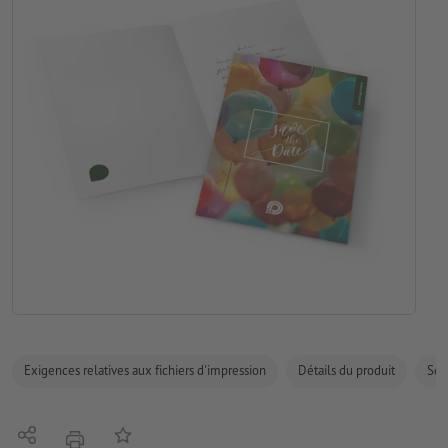
Exigences relatives aux fichiers d'impression
Détails du produit
Sécu
Partager
Ajouter à liste d'article
imprimer