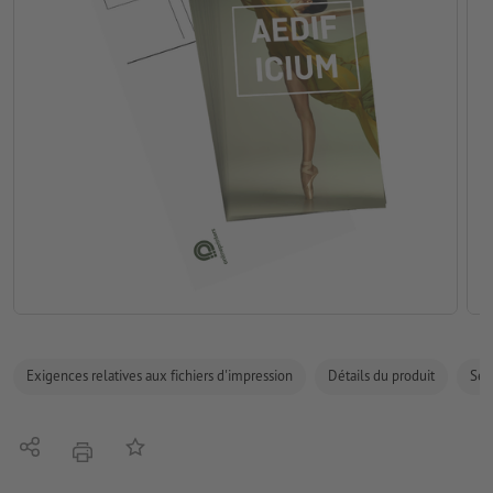
Exigences relatives aux fichiers d'impression
Détails du produit
Sécu
Partager
Ajouter à liste d'article
imprimer