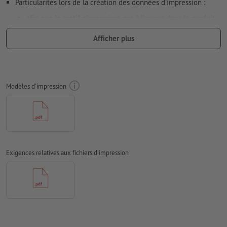
Particularités lors de la création des données d'impression :
afin que le motif n’apparaisse pas à l’envers dans le produit
d'impression fini, veuillez tenir compte du
sens de lecture
Afficher plus
dans les données d’impression
Résolution:
300 dpi
Prévoir 2 mm
de fond perdu
, placer les informations
Modèles d'impression
importantes à une distance de min. 4 mm du format final
Les polices de caractères
doivent être incorporées ou les textes
doivent être vectorisés
Mode couleur :
CMJN, FOGRA51 (PSO Coated v3) pour les
papiers couchés, FOGRA52 (PSO Uncoated v3 FOGRA52) pour
Exigences relatives aux fichiers d'impression
les papiers non couchés
Nous ne vérifions pas les
fautes d'orthographe et de syntaxe
Nous ne vérifions pas les
réglages de surimpression
Les
commentaires
sont supprimés et ne seront ainsi pas