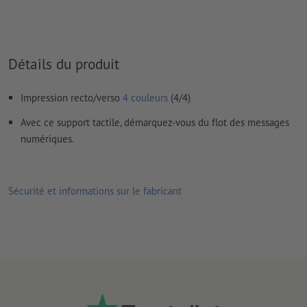
imprimés
Le contenu des
champs de formulaire
sera imprimé
Détails du produit
Comment créer correctement des fichiers d'impression?
Impression recto/verso
4 couleurs
(4/4)
Avec ce support tactile, démarquez-vous du flot des messages
numériques.
Sécurité et informations sur le fabricant