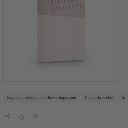
Exigences relatives aux fichiers d'impression
Détails du produit
Sécu
Partager
Ajouter à liste d'article
imprimer