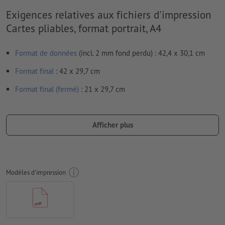
Exigences relatives aux fichiers d'impression
Cartes pliables, format portrait, A4
Format de données
(incl. 2 mm fond perdu) : 42,4 x 30,1 cm
Format
final
: 42 x 29,7 cm
Format final (fermé)
: 21 x 29,7 cm
Particularités lors de la création des données d'impression :
Veuillez assembler les volets du dépliant. Votre maquette
Afficher plus
doit se constituer de deux pages en tout - un côté extérieur
et un côté intérieur - cf. fiche technique
nous ne vérifions pas les
lignes de pliage
Modèles d'impression
nous ne pouvons pas toujours veiller aux
sens du grain
afin que le motif n’apparaisse pas à l’envers dans le produit
d'impression fini, veuillez tenir compte du
sens de lecture