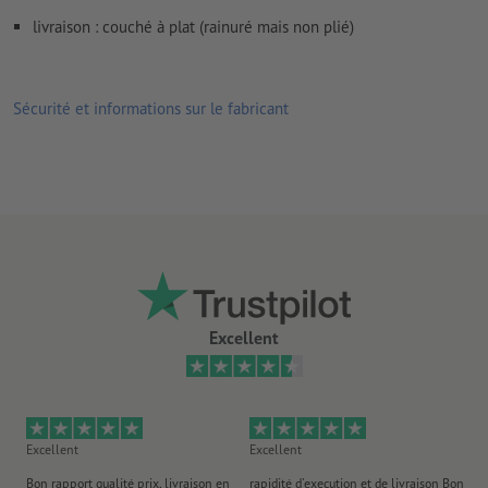
Nous ne vérifions pas les
réglages de surimpression
livraison : couché à plat (rainuré mais non plié)
Les
commentaires
sont supprimés et ne seront ainsi pas
imprimés
Sécurité et informations sur le fabricant
Le contenu des
champs de formulaire
sera imprimé
Comment créer correctement des fichiers d'impression?
Excellent
Excellent
Excellent
Ex
Bon rapport qualité prix, livraison en
rapidité d'execution et de livraison Bon
Au 