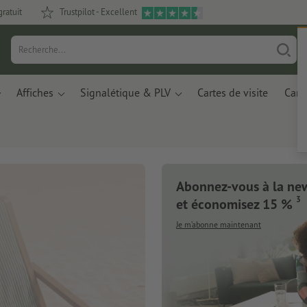
gratuit
Trustpilot - Excellent
Affiches
Signalétique & PLV
Cartes de visite
Carte
Abonnez-vous à la new
Nouveau : Carnets de notes
3
et économisez 15 %
Je m’abonne maintenant
Des matériaux innovants à base de résidus de
pommes et de déchets plastiques recyclés.
Je commande