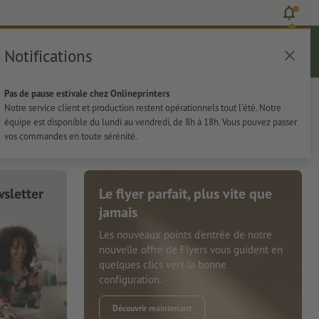
Notifications
Se connecter
Aide
Liste d'articles
Panier
Pas de pause estivale chez Onlineprinters
rie
Papeterie
Autocollants
Notre service client et production restent opérationnels tout l’été. Notre
équipe est disponible du lundi au vendredi, de 8h à 18h. Vous pouvez passer
vos commandes en toute sérénité.
sletter
Le flyer parfait, plus vite que
jamais
Les nouveaux points d'entrée de notre
nouvelle offre de Flyers vous guident en
quelques clics vers la bonne
configuration.
Découvrir maintenant