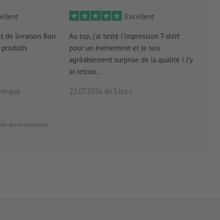
ellent
Excellent
et de livraison Bon
Au top, j'ai testé l'impression T-shirt
l'in
produits
pour un évènement et je suis
intui
agréablement surprise de la qualité ! J'y
réal
ai retrou...
arriv
ninguy
22.07.2026
de Liza c.
16.0
cité des évaluations.