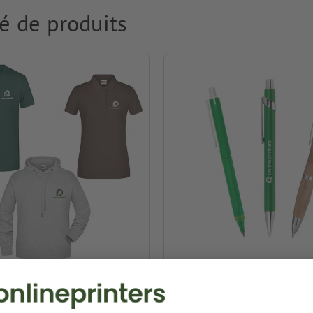
é de produits
ment & Textiles
Stylos publicitaires