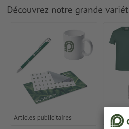
Découvrez notre grande variét
Articles publicitaires
Habille