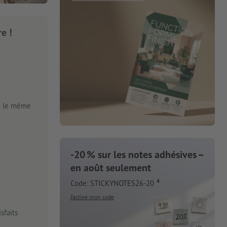
e !
n le même
-20 % sur les notes adhésives –
en août seulement
4
Code: STICKYNOTES26-20
J’active mon code
sfaits