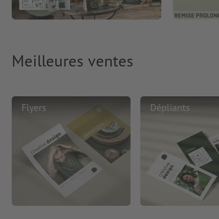
Meilleures ventes
Flyers
Dépliants