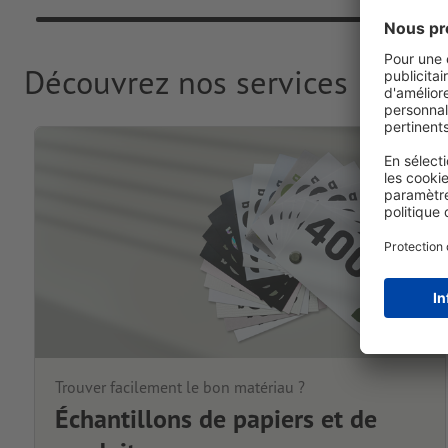
Découvrez nos services
Trouver facilement le bon matériau ?
Échantillons de papiers et de