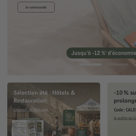
nde
Sélection été : Hôtels &
-10 % sur
Restauration
prolongé
Code: CAL
Découvrir le catalogue
Je profite de l’