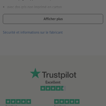
avec dos gris non imprimé en carton
Remarque : afin de protéger parfaitement la page de garde lors
Afficher plus
de la finition et du transport, le calendrier est livré avec le dos
retourné sur le devant. Vous pouvez sans problème le retourner
Sécurité et informations sur le fabricant
vers l’arrière
La reliure spirale est réalisée en tenant compte du sens de
lecture au niveau de la tête
reliure Wire-O blanche, noire ou argent, disponible avec ou sans
système de fixation (crochet demi-lune compris)
Excellent