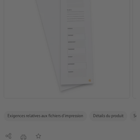
Exigences relatives aux fichiers d'impression
Détails du produit
Sécu
Partager
Ajouter à liste d'article
imprimer