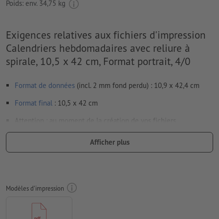
Poids: env.
34,75 kg
Exigences relatives aux fichiers d'impression
Calendriers hebdomadaires avec reliure à
spirale, 10,5 x 42 cm, Format portrait, 4/0
Format de données
(incl. 2 mm fond perdu) : 10,9 x 42,4 cm
Format
final
: 10,5 x 42 cm
Attention : au moment de la création de vos fichiers
d’impression, le calendrier doit aussi être intégré en totalité à
Afficher plus
vos données.
Résolution:
300 dpi
Prévoir 2 mm
de fond perdu
, placer les informations
Modèles d'impression
importantes à une distance de min. 4 mm du format final
Les polices de caractères
doivent être incorporées ou les textes