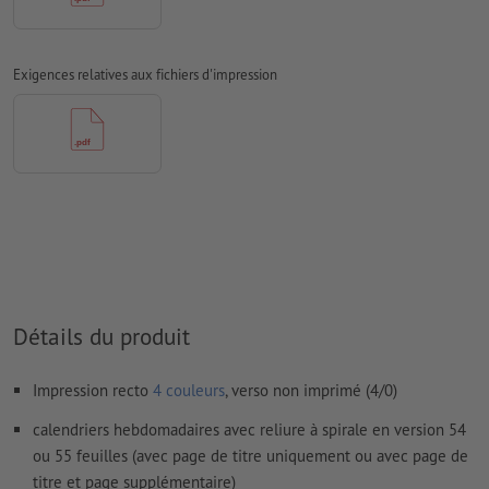
doivent être vectorisés
Mode couleur :
CMJN, FOGRA51 (PSO Coated v3) pour les
papiers couchés, FOGRA52 (PSO Uncoated v3 FOGRA52) pour
Exigences relatives aux fichiers d'impression
les papiers non couchés
Nous ne vérifions pas les
fautes d'orthographe et de syntaxe
Nous ne vérifions pas les
réglages de surimpression
Les
commentaires
sont supprimés et ne seront ainsi pas
imprimés
Le contenu des
champs de formulaire
sera imprimé
Détails du produit
Comment créer correctement des fichiers d'impression?
Impression recto
4 couleurs
, verso non imprimé (4/0)
calendriers hebdomadaires avec reliure à spirale en version 54
ou 55 feuilles (avec page de titre uniquement ou avec page de
titre et page supplémentaire)