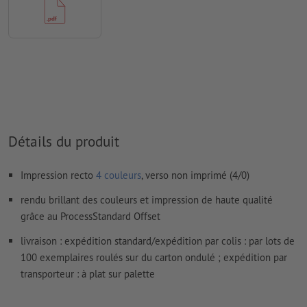
Nous ne vérifions pas les
réglages de surimpression
Les
commentaires
sont supprimés et ne seront ainsi pas
imprimés
Le contenu des
champs de formulaire
sera imprimé
Comment créer correctement des fichiers d'impression?
Détails du produit
Impression recto
4 couleurs
, verso non imprimé (4/0)
rendu brillant des couleurs et impression de haute qualité
grâce au ProcessStandard Offset
livraison : expédition standard/expédition par colis : par lots de
100 exemplaires roulés sur du carton ondulé ; expédition par
transporteur : à plat sur palette