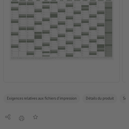
Exigences relatives aux fichiers d'impression
Détails du produit
Sécu
Partager
Ajouter à liste d'article
imprimer