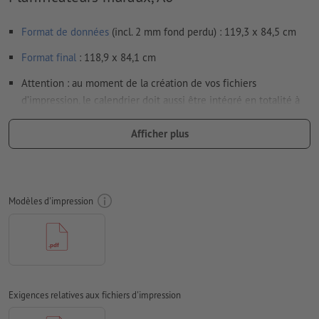
Format de données
(incl. 2 mm fond perdu) : 119,3 x 84,5 cm
Format
final
: 118,9 x 84,1 cm
Attention : au moment de la création de vos fichiers
d’impression, le calendrier doit aussi être intégré en totalité à
vos données.
Afficher plus
Résolution:
200 dpi
Prévoir 2 mm
de fond perdu
, placer les informations
importantes à une distance de min. 4 mm du format final
Modèles d'impression
Les polices de caractères
doivent être incorporées ou les textes
doivent être vectorisés
Mode couleur :
CMJN, FOGRA51 (PSO Coated v3) pour les
papiers couchés, FOGRA52 (PSO Uncoated v3 FOGRA52) pour
les papiers non couchés
Exigences relatives aux fichiers d'impression
Nous ne vérifions pas les
fautes d'orthographe et de syntaxe