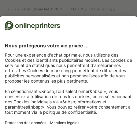
25.07.2026
de Sylvain MATIGNON
24.07.2026
de lise peninguy
22
Nous utilisons Trustpilot comme prestataire indépendant pour collecter des
évaluations. Vous trouverez
ici
les mesures prises par Trustpilot pour garantir
l'authenticité des évaluations.
Page d'accueil
Calendriers
Planificateurs muraux
Planificateurs muraux, A0
Abonnez-vous à notre newsletter et profitez d'une remise de
15 %
À propos de nous
L'entreprise