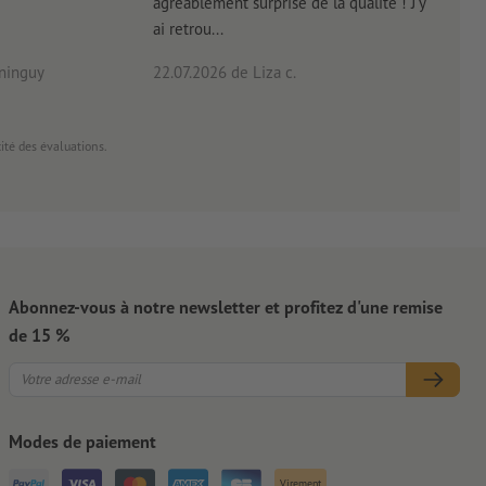
agréablement surprise de la qualité ! J'y
réal
ai retrou...
arriv
ninguy
22.07.2026
de Liza c.
16.0
cité des évaluations.
Abonnez-vous à notre newsletter et profitez d'une remise
de 15 %
Modes de paiement
Virement