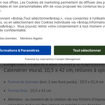
Livraison approx. :
€ 197,96
€
HT
20
Poids: env.
11,77 kg
Exigences relatives aux fichiers d'impressio
Calendrier mural, 10,5 x 42 cm, reliures à spi
Format de données
(incl. 2 mm fond perdu) : 10,9 x 42,4 cm
Format
final
: 10,5 x 42 cm
Attention : au moment de la création de vos fichiers d’impres
calendrier doit aussi être intégré en totalité à vos données.