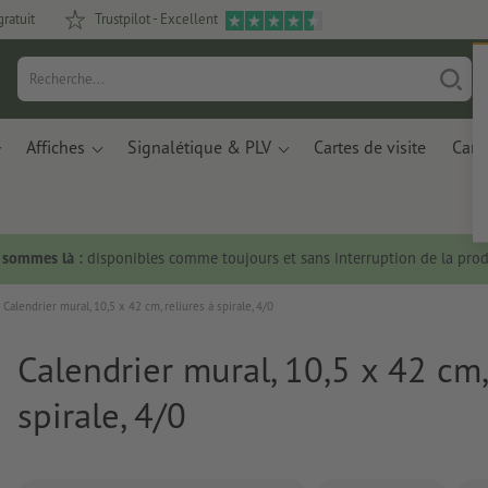
gratuit
Trustpilot - Excellent
Affiches
Signalétique & PLV
Cartes de visite
Carte
s sommes là :
disponibles comme toujours et sans interruption de la prod
Calendrier mural, 10,5 x 42 cm, reliures à spirale, 4/0
Calendrier mural, 10,5 x 42 cm,
spirale, 4/0