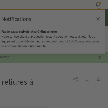
Notifications
Se connecter
Aide
Liste d'articles
Panier
Pas de pause estivale chez Onlineprinters
rie
Papeterie
Autocollants
Notre service client et production restent opérationnels tout l’été. Notre
équipe est disponible du lundi au vendredi, de 8h à 18h. Vous pouvez passer
vos commandes en toute sérénité.
uction.
 reliures à
imprimer
Partager
Ajouter 