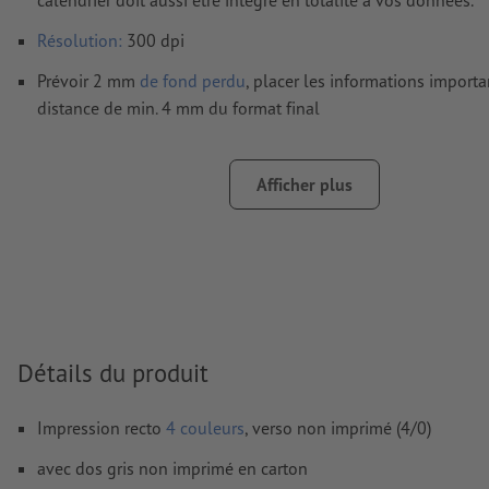
Résolution:
300 dpi
Prévoir 2 mm
de fond perdu
, placer les informations import
distance de min. 4 mm du format final
Les polices de caractères
doivent être incorporées ou les tex
être vectorisés
Afficher plus
Mode couleur :
CMJN, FOGRA51 (PSO Coated v3) pour les pap
FOGRA52 (PSO Uncoated v3 FOGRA52) pour les papiers non
Nous ne vérifions pas les
fautes d'orthographe et de syntaxe
Nous ne vérifions pas les
réglages de surimpression
Les
commentaires
sont supprimés et ne seront ainsi pas imp
Détails du produit
Le contenu des
champs de formulaire
sera imprimé
Impression recto
4 couleurs
, verso non imprimé (4/0)
Comment créer correctement des fichiers d'impression?
avec dos gris non imprimé en carton