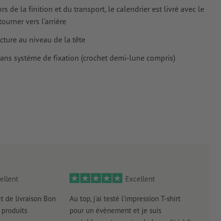
de la finition et du transport, le calendrier est livré avec le
urner vers l’arrière
cture au niveau de la tête
sans système de fixation (crochet demi-lune compris)
ellent
Excellent
et de livraison Bon
Au top, j'ai testé l'impression T-shirt
l'in
produits
pour un évènement et je suis
intui