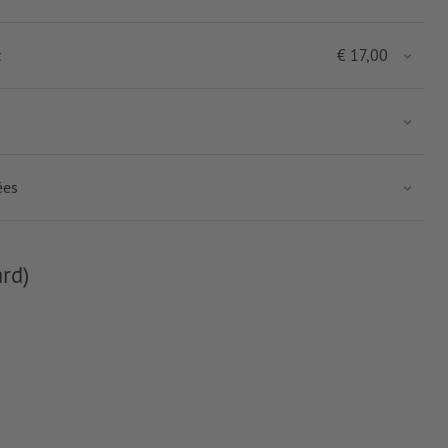
t
€
17,00
ées
rd)