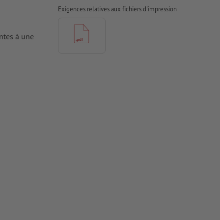
Exigences relatives aux fichiers d'impression
antes à une
tes doivent
iers couchés,
 couchés
rimés