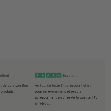
ellent
Excellent
et de livraison Bon
Au top, j'ai testé l'impression T-shirt
l'in
produits
pour un évènement et je suis
intui
agréablement surprise de la qualité ! J'y
réal
ai retrou...
arriv