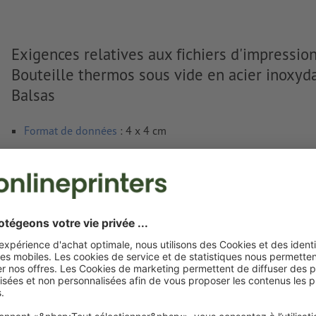
Exigences relatives aux fichiers d'impressio
Bouteille thermos sous vide en acier inoxyd
Balsas
Format de données
: 4 x 4 cm
Particularités lors de la création des données d'impression :
Ajoutez un champ couleur et attribuez
la couleur corres
gravure laser.
dénomination du champ couleur : „Laser“
type de couleur : couleur à plat
valeur de couleur : à définir librement
Remarque : cette « couleur » sert uniquement à des fins 
Afficher plus
il ne s’agit pas d’une gravure en couleur