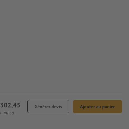
 302,45
Générer devis
Ajouter au panier
 TVA incl.