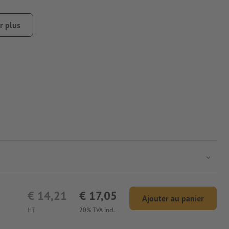
r plus
€ 14,21
€ 17,05
Ajouter au panier
HT
20% TVA incl.