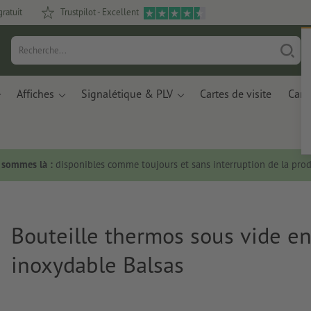
gratuit
Trustpilot - Excellent
Affiches
Signalétique & PLV
Cartes de visite
Carte
s sommes là :
disponibles comme toujours et sans interruption de la prod
Bouteille thermos sous vide en
inoxydable Balsas