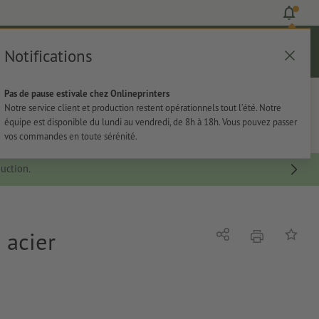
Notifications
Se connecter
Aide
Liste d'articles
Panier
Pas de pause estivale chez Onlineprinters
rie
Papeterie
Autocollants
Notre service client et production restent opérationnels tout l’été. Notre
équipe est disponible du lundi au vendredi, de 8h à 18h. Vous pouvez passer
vos commandes en toute sérénité.
uction.
 acier
imprimer
Partager
Ajouter 