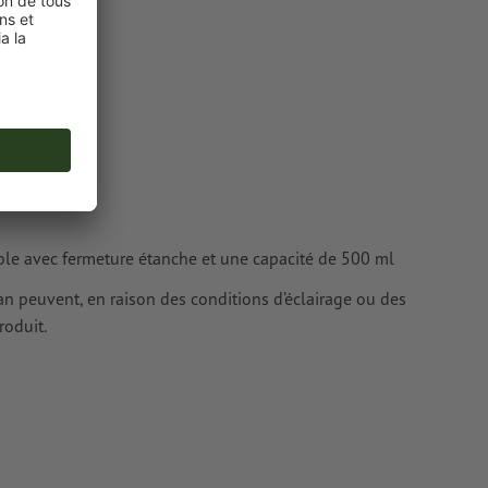
cteurs ; les
ur les
ble avec fermeture étanche et une capacité de 500 ml
cran peuvent, en raison des conditions d’éclairage ou des
roduit.