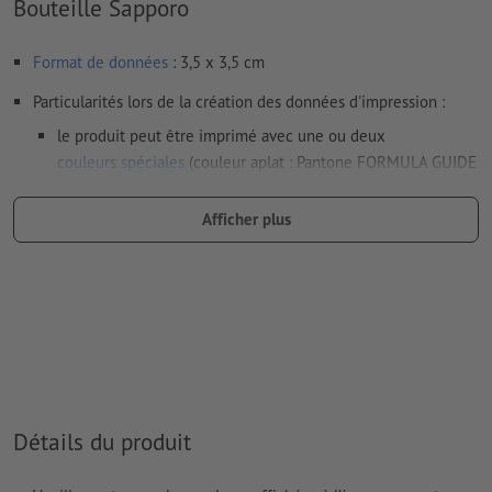
Bouteille Sapporo
Format de données
: 3,5 x 3,5 cm
Particularités lors de la création des données d'impression :
le produit peut être imprimé avec une ou deux
couleurs spéciales
(couleur aplat : Pantone FORMULA GUIDE
Solid Coated, sauf couleurs métalliques et fluo)
Afficher plus
Les couleurs d’impression or (Pantone 871 C) et argent
(Pantone 877 C) sont disponibles. Veuillez indiquer pour cela
la couleur aplat « gold » (or) ou « silver » (argent) dans vos
données d'impression
en cas de
couleur blanche
, le support peut transparaître une
fois imprimé
Le PDF « prêt à l’impression » ne peut contenir que des
Détails du produit
vecteurs ; les images et modèles JPEG ou TIFF ne
conviennent pas