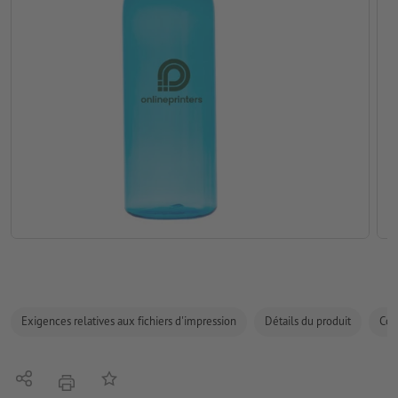
Exigences relatives aux fichiers d'impression
Détails du produit
Com
Partager
Ajouter à liste d'article
imprimer