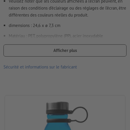
Veuillez noter que les couleurs affichées à l’écran peuvent, en
Vous trouverez de plus amples informations et conseils sur
raison des conditions d’éclairage ou des réglages de l’écran, être
les
données vectorielles
dans notre espace Aide / F.A.Q.
différentes des couleurs réelles du produit.
dimensions : 24,6 x ø 7,3 cm
Comment créer correctement des fichiers d'impression?
Matériau : PET, polypropylène (PP), acier inoxydable
Emballage: pas d’emballage individuel
Afficher plus
Contenance: 780 ml
Sécurité et informations sur le fabricant
Traitement: Tampographie
Emplacement de marquage: sur la bouteille