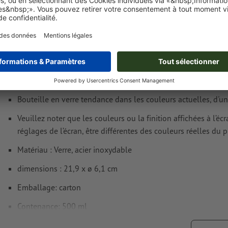
Vous trouverez de plus amples informations et conseils s
données vectorielles
dans notre espace Aide / F.A.Q.
Nous ne vérifions pas les
fautes d'orthographe et de syntaxe
Détails du produit
Comment créer correctement des fichiers d'impression?
Impression recto
1 couleur
, verso non imprimé (1/0)
Bouteille en verre tendance dans les couleurs actuelles, d'
Veuillez noter que les couleurs ou la finition affichées à l’é
réglages de l’écran, être différentes des couleurs réelles du p
Matériau : Verre, acier inoxydable
dimensions : 21,9 x ø 6,1 cm
Emballage: carton
Contenance: 500 ml
Traitement: Gravure laser