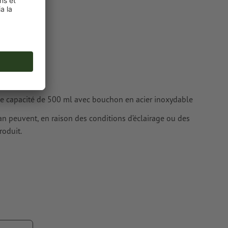
ur les
une capacité de 500 ml avec bouchon en acier inoxydable
cran peuvent, en raison des conditions d’éclairage ou des
roduit.