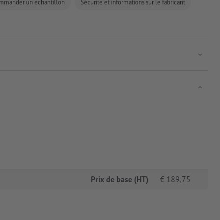
mmander un échantillon
Sécurité et informations sur le fabricant
Prix de base (HT)
€
189,75