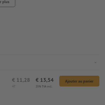
r plus
€ 11,28
€ 13,54
Ajouter au panier
HT
20% TVA incl.