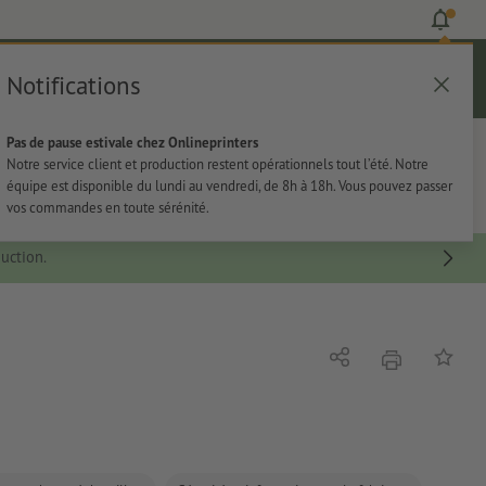
Notifications
Se connecter
Aide
Liste d'articles
Panier
Pas de pause estivale chez Onlineprinters
rie
Papeterie
Autocollants
Notre service client et production restent opérationnels tout l’été. Notre
équipe est disponible du lundi au vendredi, de 8h à 18h. Vous pouvez passer
vos commandes en toute sérénité.
uction.
imprimer
Partager
Ajouter 