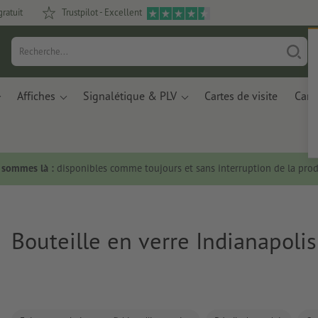
gratuit
Trustpilot - Excellent
Affiches
Signalétique & PLV
Cartes de visite
Carte
s sommes là :
disponibles comme toujours et sans interruption de la prod
Bouteille en verre Indianapolis