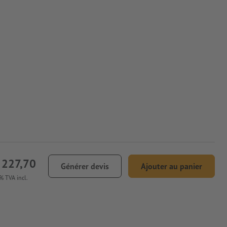
 227,70
Générer devis
Ajouter au panier
% TVA incl.