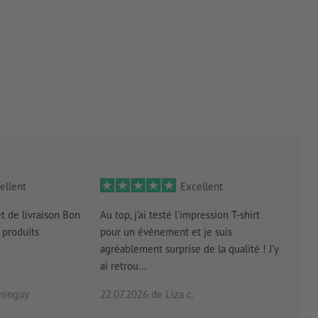
ellent
Excellent
et de livraison Bon
Au top, j'ai testé l'impression T-shirt
l'in
produits
pour un évènement et je suis
intui
agréablement surprise de la qualité ! J'y
réal
ai retrou...
arriv
ninguy
22.07.2026
de Liza c.
16.0